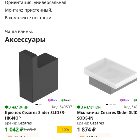
Ориентация: универсальная.
Монтаж: пристенный.
В комплекте поставки:
Чаша ванны.
Аксессуары
В наличии
Код:
540537
В наличии
Код:
54
Крючок Cezares Slider SLIDER-
Мыльница Cezares Slider SLI
HK-NOP
SODS-IN
Бренд:
Cezares
Бренд:
Cezares
1 042
₽
1 874
₽
1 305
₽
-20%