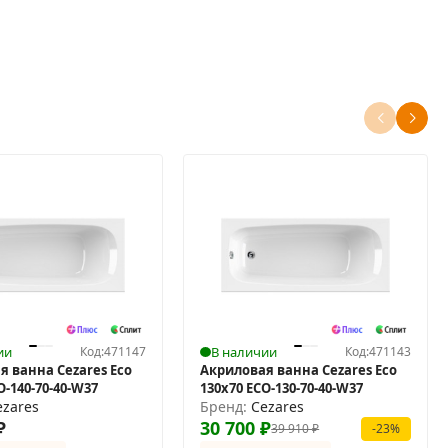
ии
Код:
471147
В наличии
Код:
471143
я ванна Cezares Eco
Акриловая ванна Cezares Eco
O-140-70-40-W37
130х70 ECO-130-70-40-W37
ezares
Бренд:
Cezares
₽
30 700
₽
39 910
₽
-23%