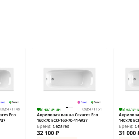
Код:
471149
В наличии
Код:
471151
В налич
res Eco
Акриловая ванна Cezares Eco
Акрилова
W37
160х70 ECO-160-70-41-W37
140х70 EC
Бренд:
Cezares
Бренд:
C
32 100
₽
31 000