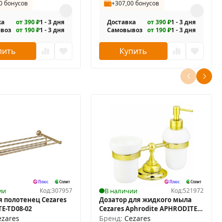
0 бонусов
+307,00 бонусов
ка
от 390 ₽
1 - 3 дня
Доставка
от 390 ₽
1 - 3 дня
воз
от 190 ₽
1 - 3 дня
Самовывоз
от 190 ₽
1 - 3 дня
пить
Купить
ии
Код:
307957
В наличии
Код:
521972
я полотенец Cezares
Дозатор для жидкого мыла
E-TD08-02
Cezares Aphrodite APHRODITE-
TDTP-03/24
ezares
Бренд:
Cezares