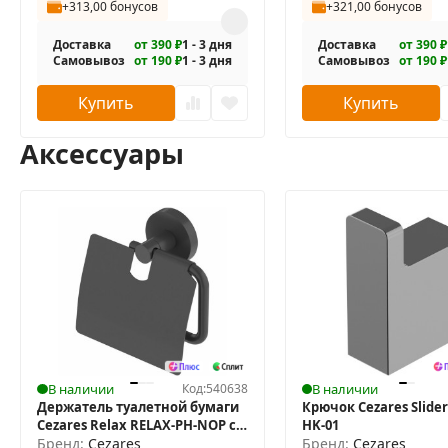
+313,00 бонусов
+321,00 бонусов
Доставка
от 390 ₽
1 - 3 дня
Доставка
от 390 ₽
Самовывоз
от 190 ₽
1 - 3 дня
Самовывоз
от 190 ₽
Купить
Купить
Аксессуары
В наличии
Код:
540638
В наличии
Держатель туалетной бумаги
Крючок Cezares Slider
Cezares Relax RELAX-PH-NOP с
HK-01
крышкой
Бренд:
Cezares
Бренд:
Cezares