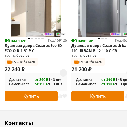
Крепежные элементы.
Инструкция.
В наличии
Код:
159126
В наличии
Код:
46
Душевая дверь Cezares Eco 60
Душевая дверь Cezares Urba
ECO-O-B-1-60-P-Cr
110 URBAN-B-12-110-C-CR
Бренд:
Cezares
Бренд:
Cezares
+222,40 бонусов
+212,00 бонусов
22 240
₽
21 200
₽
Доставка
от 390 ₽
1 - 3 дня
Доставка
от 390 ₽
1 - 3 д
Самовывоз
от 190 ₽
1 - 3 дня
Самовывоз
от 190 ₽
1 - 3 д
Купить
Купить
Контакты