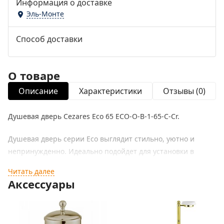
Информация о доставке
Эль-Монте
Способ доставки
О товаре
Описание
Характеристики
Отзывы (0)
Душевая дверь Cezares Eco 65 ECO-O-B-1-65-C-Cr.
Душевая дверь серии Eco выглядит стильно, уютно и
непринужденно. Идеально подойдет для установки в
интерьере, выдержанном в современном стиле.
Читать далее
Аксессуары
Характеристики:
Цвет профиля: хром.
Материал профиля: анодированный алюминий, отличный