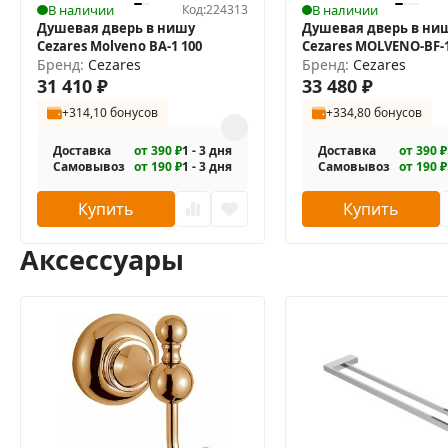
В наличии
Код:
224313
В наличии
Душевая дверь в нишу
Душевая дверь в ни
Монтаж осуществляется либо на поддон, либо на пол
Cezares Molveno BA-1 100
Cezares MOLVENO-BF-1-
Бренд:
Cezares
IV
Бренд:
Cezares
31 410
₽
33 480
₽
В комплекте поставки:
+314,10 бонусов
+334,80 бонусов
Душевая дверь в нишу;
Доставка
от 390 ₽
1 - 3 дня
Доставка
от 390 ₽
Самовывоз
от 190 ₽
1 - 3 дня
Самовывоз
от 190 ₽
Крепежные элементы;
Инструкция.
Купить
Купить
Аксессуары