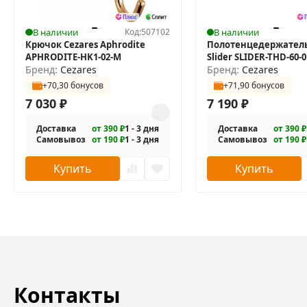
В наличии
Код:
507102
В наличии
Крючок Cezares Aphrodite
Полотенцедержатель
APHRODITE-HK1-02-M
Slider SLIDER-THD-60-0
Бренд:
Cezares
двойной
Бренд:
Cezares
+70,30 бонусов
+71,90 бонусов
7 030
₽
7 190
₽
Доставка
от 390 ₽
1 - 3 дня
Доставка
от 390 ₽
Самовывоз
от 190 ₽
1 - 3 дня
Самовывоз
от 190 ₽
Купить
Купить
Контакты