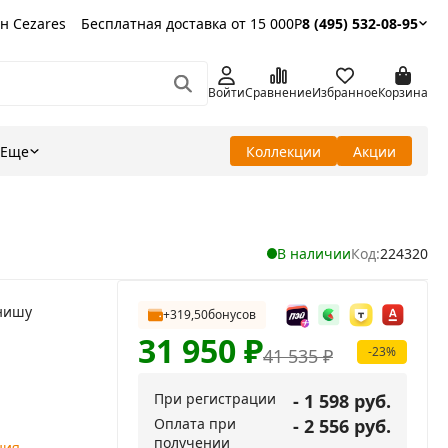
н Cezares
Бесплатная доставка от 15 000Р
8 (495) 532-08-95
Войти
Сравнение
Избранное
Корзина
Еще
Коллекции
Акции
В наличии
Код:
224320
нишу
+319,50
бонусов
31 950
₽
-23%
41 535
₽
При регистрации
- 1 598 руб.
Оплата при
- 2 556 руб.
получении
ния