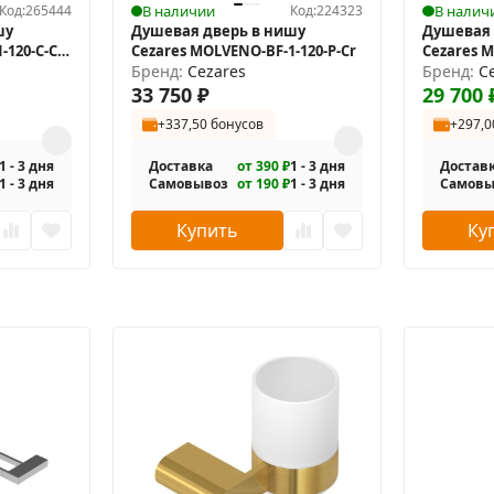
Код:
265444
В наличии
Код:
224323
В налич
шу
Душевая дверь в нишу
Душевая 
, оборудованный для душа.
120-C-Cr-
Cezares MOLVENO-BF-1-120-P-Cr
Cezares M
Бренд:
Cezares
IV
Бренд:
C
33 750
₽
29 700
+337,50 бонусов
+297,0
1 - 3 дня
Доставка
от 390 ₽
1 - 3 дня
Достав
1 - 3 дня
Самовывоз
от 190 ₽
1 - 3 дня
Самовы
Купить
Ку