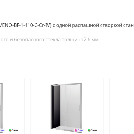
LVENO-BF-1-110-C-Cr-IV) с одной распашной створкой с
ого и безопасного стекла толщиной 6 мм.
крытием цвета хром, что является отличным способом
 уплотнителя и крепится с помощью двойных подшипни
двери что гарантирует исправную работу в течении всег
ать дверь на 180 градусов.