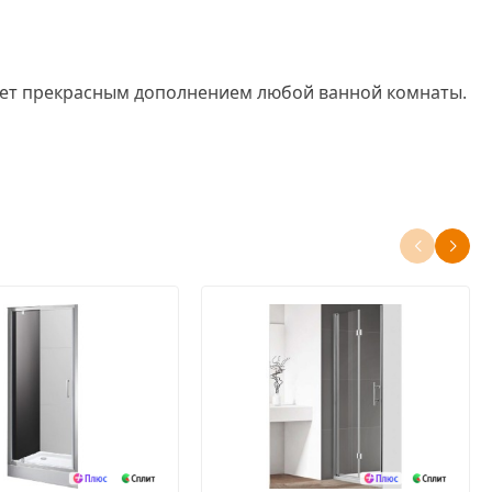
танет прекрасным дополнением любой ванной комнаты.
 противостоять ржавчине.
ковых роликов повышенной надежности, выполненных
о срока эксплуатации.