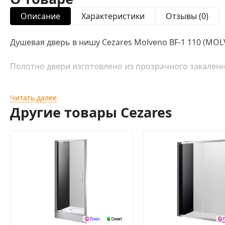
Описание
Характеристики
Отзывы (0)
Душевая дверь в нишу Cezares Molveno BF-1 110 (MO
Полотно двери изготовлено из прозрачного закаленн
Профиль выполнен из анодированного алюминия с по
Читать далее
Другие товары Cezares
Дверь герметично закрывается за счет магнитного
в металлическом корпусе, петли с функцией подъема 
Цилиндрическая конструкция петли позволяет открыв
Габариты (ДхВ): 110х190 cм.
Форма: прямоугольная.
Профиль регулируемый по ширине.