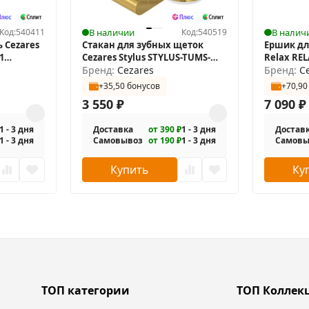
Код:
540411
В наличии
Код:
540519
В налич
 Cezares
Стакан для зубных щеток
Ершик дл
1
Cezares Stylus STYLUS-TUMS-
Relax RE
BORO
Бренд:
Cezares
Бренд:
C
+35,50 бонусов
+70,90
3 550
₽
7 090
₽
1 - 3 дня
Доставка
от 390 ₽
1 - 3 дня
Достав
1 - 3 дня
Самовывоз
от 190 ₽
1 - 3 дня
Самовы
Купить
Ку
ТОП категории
ТОП Коллек