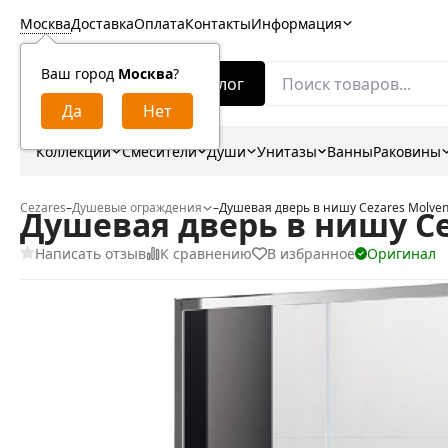
Москва
Доставка
Оплата
Контакты
Информация
Ваш город
Москва
?
Каталог
Коллекции
Смесители
Души
Унитазы
Ванны
Раковины
Cezares
–
Душевые ограждения
–
Душевая дверь в нишу Cezares Molven
Душевая дверь в нишу Cez
Написать отзыв
К сравнению
В избранное
Оригинал