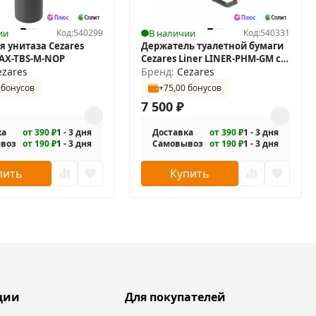
ии
Код:
540299
В наличии
Код:
540331
я унитаза Cezares
Держатель туалетной бумаги
LAX-TBS-M-NOP
Cezares Liner LINER-PHM-GM с
ezares
полкой
Бренд:
Cezares
 бонусов
+75,00 бонусов
7 500
₽
ка
от 390 ₽
1 - 3 дня
Доставка
от 390 ₽
1 - 3 дня
воз
от 190 ₽
1 - 3 дня
Самовывоз
от 190 ₽
1 - 3 дня
пить
Купить
ции
Для покупателей