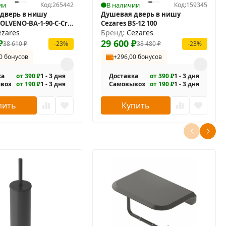
ии
Код:
265442
В наличии
Код:
159345
дверь в нишу
Душевая дверь в нишу
OLVENO-BA-1-90-C-Cr-
Cezares BS-12 100
ezares
Бренд:
Cezares
₽
29 600
₽
38 610
₽
38 480
₽
-23%
-23%
0 бонусов
+296,00 бонусов
ка
от 390 ₽
1 - 3 дня
Доставка
от 390 ₽
1 - 3 дня
воз
от 190 ₽
1 - 3 дня
Самовывоз
от 190 ₽
1 - 3 дня
пить
Купить