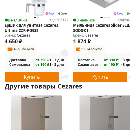
В наличии
Код:
308172
В наличии
Код:
54
Ершик для унитаза Cezares
Мыльница Cezares Slider SLI
Ultima CZR-F-8932
SODS-01
Бренд:
Cezares
Бренд:
Cezares
4 650
₽
1 874
₽
+46,50 бонусов
+18,74 бонусов
Доставка
от 390 ₽
1 - 3 дня
Доставка
от 390 ₽
1 - 3 д
Самовывоз
от 190 ₽
1 - 3 дня
Самовывоз
от 190 ₽
1 - 3 д
Купить
Купить
Другие товары Cezares