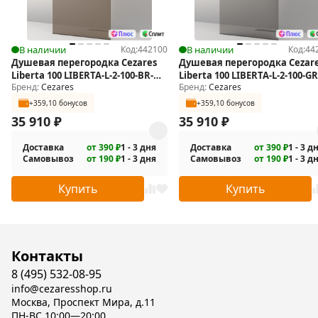
В наличии
Код:
442100
В наличии
Код:
44
Душевая перегородка Cezares
Душевая перегородка Cezar
Liberta 100 LIBERTA-L-2-100-BR-
Liberta 100 LIBERTA-L-2-100-GR
Бренд:
Cezares
Бренд:
Cezares
NERO
NERO
+359,10 бонусов
+359,10 бонусов
35 910
₽
35 910
₽
Доставка
от 390 ₽
1 - 3 дня
Доставка
от 390 ₽
1 - 3 д
Самовывоз
от 190 ₽
1 - 3 дня
Самовывоз
от 190 ₽
1 - 3 д
Купить
Купить
Контакты
8 (495) 532-08-95
info@cezaresshop.ru
Москва, Проспект Мира, д.11
ПН-ВС 10:00—20:00