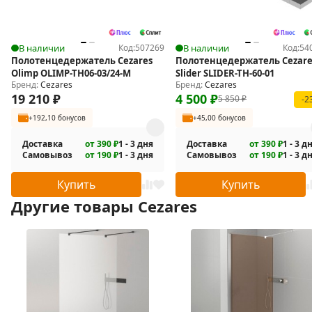
В наличии
Код:
507269
В наличии
Код:
54
Полотенцедержатель Cezares
Полотенцедержатель Cezare
Olimp OLIMP-TH06-03/24-M
Slider SLIDER-TH-60-01
Бренд:
Cezares
Бренд:
Cezares
19 210
₽
4 500
₽
5 850
₽
-2
+192,10 бонусов
+45,00 бонусов
Доставка
от 390 ₽
1 - 3 дня
Доставка
от 390 ₽
1 - 3 д
Самовывоз
от 190 ₽
1 - 3 дня
Самовывоз
от 190 ₽
1 - 3 д
Купить
Купить
Другие товары Cezares