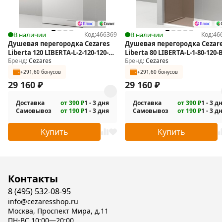
В наличии
Код:
466369
В наличии
Код:
46
Душевая перегородка Cezares
Душевая перегородка Cezar
Liberta 120 LIBERTA-L-2-120-120-C-
Liberta 80 LIBERTA-L-1-80-120-
Бренд:
Cezares
Бренд:
Cezares
NERO
Cr
+291,60 бонусов
+291,60 бонусов
29 160
₽
29 160
₽
Доставка
от 390 ₽
1 - 3 дня
Доставка
от 390 ₽
1 - 3 д
Самовывоз
от 190 ₽
1 - 3 дня
Самовывоз
от 190 ₽
1 - 3 д
Купить
Купить
Контакты
8 (495) 532-08-95
info@cezaresshop.ru
Москва, Проспект Мира, д.11
ПН-ВС 10:00—20:00