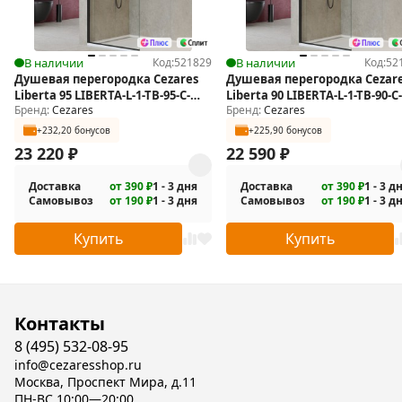
В наличии
Код:
521829
В наличии
Код:
52
Душевая перегородка Cezares
Душевая перегородка Cezar
Liberta 95 LIBERTA-L-1-TB-95-C-
Liberta 90 LIBERTA-L-1-TB-90-C-
Бренд:
Cezares
Бренд:
Cezares
NERO
NERO
+232,20 бонусов
+225,90 бонусов
23 220
₽
22 590
₽
Доставка
от 390 ₽
1 - 3 дня
Доставка
от 390 ₽
1 - 3 д
Самовывоз
от 190 ₽
1 - 3 дня
Самовывоз
от 190 ₽
1 - 3 д
Купить
Купить
Контакты
8 (495) 532-08-95
info@cezaresshop.ru
Москва, Проспект Мира, д.11
ПН-ВС 10:00—20:00