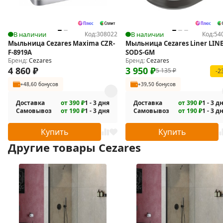
В наличии
Код:
308022
В наличии
Код:
54
Мыльница Cezares Maxima CZR-
Мыльница Cezares Liner LINE
F-8919A
SODS-GM
Бренд:
Cezares
Бренд:
Cezares
4 860
₽
3 950
₽
5 135
₽
-2
+48,60 бонусов
+39,50 бонусов
Доставка
от 390 ₽
1 - 3 дня
Доставка
от 390 ₽
1 - 3 д
Самовывоз
от 190 ₽
1 - 3 дня
Самовывоз
от 190 ₽
1 - 3 д
Купить
Купить
Другие товары Cezares