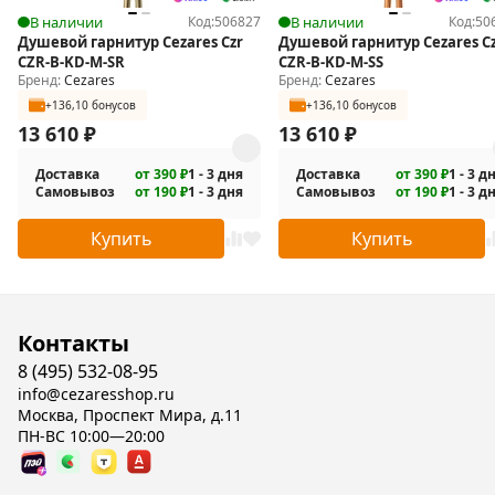
В наличии
Код:
506827
В наличии
Код:
50
Душевой гарнитур Cezares Czr
Душевой гарнитур Cezares C
CZR-B-KD-M-SR
CZR-B-KD-M-SS
Бренд:
Cezares
Бренд:
Cezares
+136,10 бонусов
+136,10 бонусов
13 610
₽
13 610
₽
Доставка
от 390 ₽
1 - 3 дня
Доставка
от 390 ₽
1 - 3 д
Самовывоз
от 190 ₽
1 - 3 дня
Самовывоз
от 190 ₽
1 - 3 д
Купить
Купить
Контакты
8 (495) 532-08-95
info@cezaresshop.ru
Москва, Проспект Мира, д.11
ПН-ВС 10:00—20:00