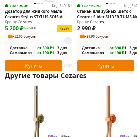
В наличии
Код:
540181
В наличии
Код:
54
Дозатор для жидкого мыла
Стакан для зубных щеток
Cezares Stylus STYLUS-SOIS-V-
Cezares Slider SLIDER-TUMS-
Бренд:
Cezares
Бренд:
Cezares
BORO
5 200
₽
2 990
₽
6 760
₽
-23%
+52,00 бонусов
+29,90 бонусов
Доставка
от 390 ₽
1 - 3 дня
Доставка
от 390 ₽
1 - 3 д
Самовывоз
от 190 ₽
1 - 3 дня
Самовывоз
от 190 ₽
1 - 3 д
Купить
Купить
Другие товары Cezares