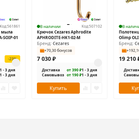
Код:
561861
В наличии
Код:
507102
В налич
о мыла
Крючок Cezares Aphrodite
Полотенц
A-SOIP-01
APHRODITE-HK1-02-M
Olimp OLI
Бренд:
Cezares
Бренд:
C
+70,30 бонусов
+192,1
7 030
₽
19 210
-23%
1 - 3 дня
Доставка
от 390 ₽
1 - 3 дня
Достав
1 - 3 дня
Самовывоз
от 190 ₽
1 - 3 дня
Самовы
Купить
Ку