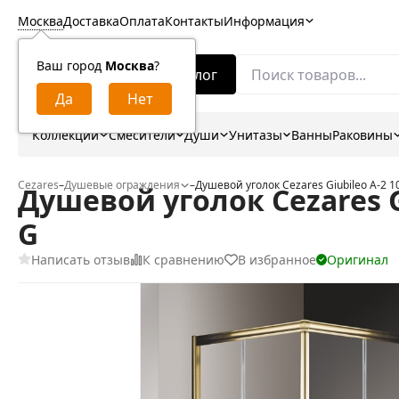
Москва
Доставка
Оплата
Контакты
Информация
Ваш город
Москва
?
Каталог
Коллекции
Смесители
Души
Унитазы
Ванны
Раковины
Cezares
–
Душевые ограждения
–
Душевой уголок Cezares Giubileo A-2 
Душевой уголок Cezares G
G
Написать отзыв
К сравнению
В избранное
Оригинал