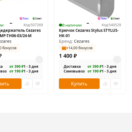
ии
Код:
507269
В наличии
Код:
540529
едержатель Cezares
Крючок Cezares Stylus STYLUS-
MP-TH06-03/24-M
HK-01
ezares
Бренд:
Cezares
0 бонусов
+14,00 бонусов
₽
1 400
₽
ка
от 390 ₽
1 - 3 дня
Доставка
от 390 ₽
1 - 3 дня
воз
от 190 ₽
1 - 3 дня
Самовывоз
от 190 ₽
1 - 3 дня
пить
Купить