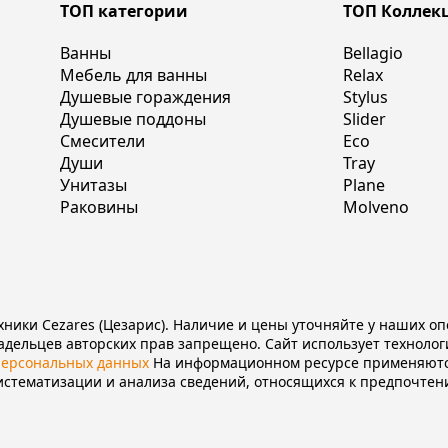
ТОП категории
ТОП Коллек
Ванны
Bellagio
Мебель для ванны
Relax
Душевые гораждения
Stylus
Душевые поддоны
Slider
Смесители
Eco
Души
Tray
Унитазы
Plane
Раковины
Molveno
ники Cezares (Цезарис). Наличие и цены уточняйте у наших о
дельцев авторских прав запрещено. Сайт использует технологи
персональных данных
На информационном ресурсе применяют
истематизации и анализа сведений, относящихся к предпочтен