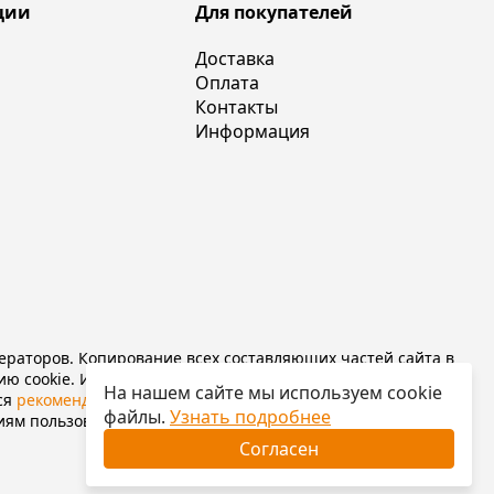
ции
Для покупателей
Доставка
Оплата
Контакты
Информация
ператоров. Копирование всех составляющих частей сайта в
ю cookie. Используя сайт, Вы соглашаетесь с правилами
На нашем сайте мы используем cookie
ся
рекомендательные технологии
(информационные
файлы.
Узнать подробнее
иям пользователей сети «Интернет», находящихся на
Согласен