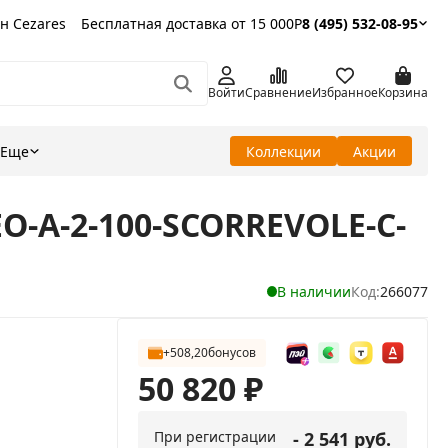
н Cezares
Бесплатная доставка от 15 000Р
8 (495) 532-08-95
Войти
Сравнение
Избранное
Корзина
Еще
Коллекции
Акции
EO-A-2-100-SCORREVOLE-C-
В наличии
Код:
266077
+508,20
бонусов
50 820
₽
При регистрации
- 2 541 руб.