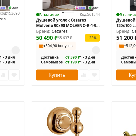
, оборудованный для душа.
Код:
153690
ементы, инструкция.
В наличии
Код:
561544
В налич
res
Душевой уголок Cezares
Душевой 
Molveno 90x90 MOLVENO-R-1-90-
120x100 L
C-BORO-IV
Бренд:
Cezares
120/100-P-
Бренд:
C
50 490
₽
51 200
65 637
₽
-23%
+504,90 бонусов
+512,0
1 - 3 дня
Доставка
от 390 ₽
1 - 3 дня
Достав
1 - 3 дня
Самовывоз
от 190 ₽
1 - 3 дня
Самовы
Купить
Ку