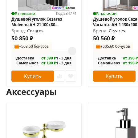
Монтаж осуществляется либо на поддон, либо на пол
В наличии
Код:
234774
В наличии
В комплекте поставки: душевой уголок, крепежные эл
Душевой уголок Cezares
Душевой уголок Ceza
Molveno AH-21 100х80
Variante AH-1 130х100
MOLVENO-AH-21-80+20-C-Cr-IV
Бренд:
Cezares
Бренд:
Cezares
50 850
₽
50 560
₽
+508,50 бонусов
+505,60 бонусов
Доставка
от 390 ₽
1 - 3 дня
Доставка
от 390 ₽
Самовывоз
от 190 ₽
1 - 3 дня
Самовывоз
от 190 ₽
Купить
Купить
Аксессуары