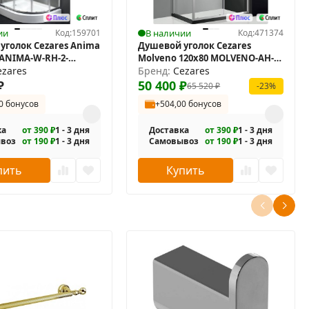
ии
Код:
159701
В наличии
Код:
471374
уголок Cezares Anima
Душевой уголок Cezares
 ANIMA-W-RH-2-
Molveno 120x80 MOLVENO-AH-
Cr-L
ezares
11-120/80-C-Cr-IV
Бренд:
Cezares
₽
50 400
₽
65 520
₽
-23%
0 бонусов
+504,00 бонусов
ка
от 390 ₽
1 - 3 дня
Доставка
от 390 ₽
1 - 3 дня
воз
от 190 ₽
1 - 3 дня
Самовывоз
от 190 ₽
1 - 3 дня
пить
Купить