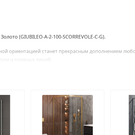
 Золото (GIUBILEO-A-2-100-SCORREVOLE-C-G).
ной ориентацией станет прекрасным дополнением любой
орм и плавных линий.
ого и безопасного стекла толщиной 6 мм.
крытием цвета золото, что является отличным способ
 уплотнителя и крепятся с помощью двойных подшипни
 работу в течении всего срока эксплуатации.
см).