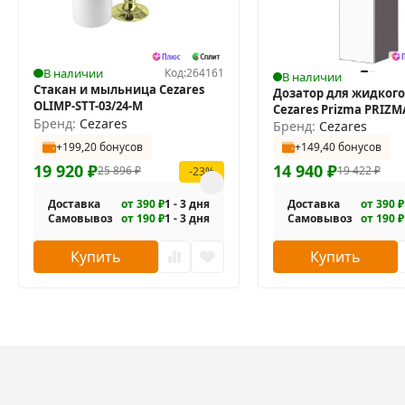
В наличии
Код:
264161
В наличии
Стакан и мыльница Cezares
Дозатор для жидког
OLIMP-STT-03/24-M
Cezares Prizma PRIZM
Бренд:
Cezares
Бренд:
Cezares
+199,20 бонусов
+149,40 бонусов
19 920
₽
14 940
₽
25 896
₽
19 422
₽
-23%
Доставка
от 390 ₽
1 - 3 дня
Доставка
от 390 ₽
Самовывоз
от 190 ₽
1 - 3 дня
Самовывоз
от 190 ₽
Купить
Купить