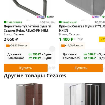
В наличии
Код:
540649
В наличии
Код:
54
Держатель туалетной бумаги
Крючок Cezares Stylus STYLUS
Cezares Relax RELAX-PH1-GM
HK-IN
Бренд:
Cezares
Бренд:
Cezares
2 650
₽
1 400
₽
1 820
₽
-2
+26,50 бонусов
+14,00 бонусов
Доставка
от 390 ₽
1 - 3 дня
Доставка
от 390 ₽
1 - 3 д
Самовывоз
от 190 ₽
1 - 3 дня
Самовывоз
от 190 ₽
1 - 3 д
Купить
Купить
Другие товары Cezares