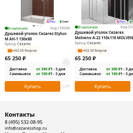
В наличии
Код:
23
В наличии
Код:
159300
Душевой уголок Cezares
Душевой уголок Cezares Stylus-
Molveno A-22 110х110 MOLVE
M AH-1 130x80
A-22-90+20-C-Cr-IV
Бренд:
Cezares
Бренд:
Cezares
+652,50 бонусов
+652,50 бонусов
65 250
₽
65 250
₽
Доставка
от 390 ₽
1 - 3 дня
Доставка
от 390 ₽
1 - 3 д
Самовывоз
от 190 ₽
1 - 3 дня
Самовывоз
от 190 ₽
1 - 3 д
Купить
Купить
Контакты
8 (495) 532-08-95
info@cezaresshop.ru