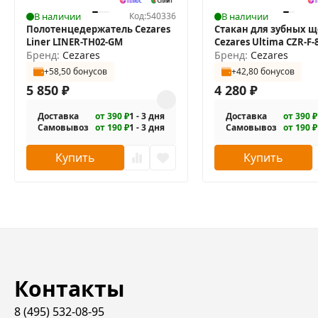
В наличии
Код:
540336
В наличии
Полотенцедержатель Cezares
Стакан для зубных щ
Liner LINER-TH02-GM
Cezares Ultima CZR-F-
Бренд:
Cezares
двойной
Бренд:
Cezares
+58,50 бонусов
+42,80 бонусов
5 850
₽
4 280
₽
Доставка
от 390 ₽
1 - 3 дня
Доставка
от 390 ₽
Самовывоз
от 190 ₽
1 - 3 дня
Самовывоз
от 190 ₽
Купить
Купить
Контакты
8 (495) 532-08-95