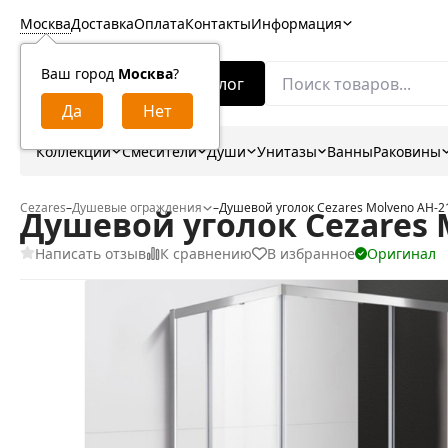
Москва
Доставка
Оплата
Контакты
Информация
Ваш город
Москва
?
Каталог
Коллекции
Смесители
Души
Унитазы
Ванны
Раковины
Cezares
–
Душевые ограждения
–
Душевой уголок Cezares Molveno AH-2
Душевой уголок Cezares M
Написать отзыв
К сравнению
В избранное
Оригинал