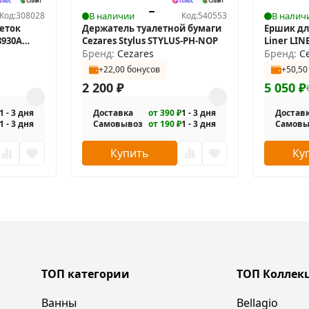
Код:
308028
В наличии
Код:
540553
В налич
еток
Держатель туалетной бумаги
Ершик дл
8930A
Cezares Stylus STYLUS-PH-NOP
Liner LIN
Бренд:
Cezares
Бренд:
C
+22,00 бонусов
+50,50
2 200
₽
5 050
₽
1 - 3 дня
Доставка
от 390 ₽
1 - 3 дня
Достав
1 - 3 дня
Самовывоз
от 190 ₽
1 - 3 дня
Самовы
Купить
Ку
ТОП категории
ТОП Коллек
Ванны
Bellagio