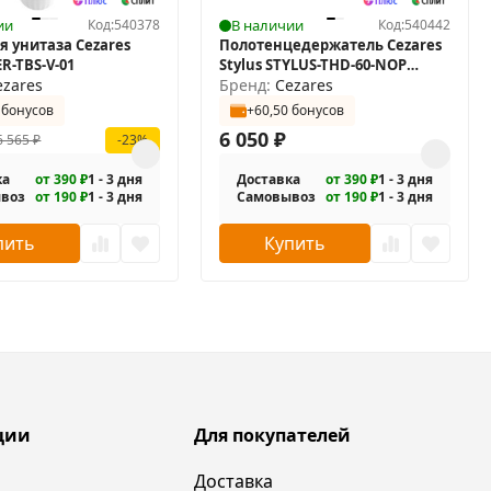
ии
Код:
540378
В наличии
Код:
540442
я унитаза Cezares
Полотенцедержатель Cezares
ER-TBS-V-01
Stylus STYLUS-THD-60-NOP
ezares
двойной
Бренд:
Cezares
 бонусов
+60,50 бонусов
6 050
₽
6 565
₽
-23%
ка
от 390 ₽
1 - 3 дня
Доставка
от 390 ₽
1 - 3 дня
воз
от 190 ₽
1 - 3 дня
Самовывоз
от 190 ₽
1 - 3 дня
пить
Купить
ции
Для покупателей
Доставка