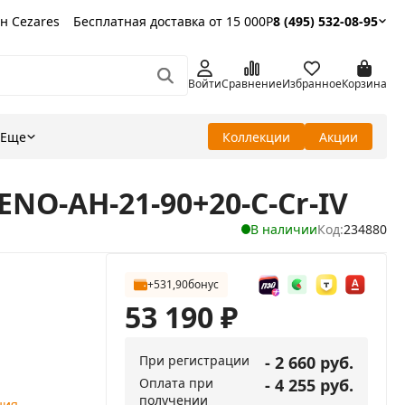
н Cezares
Бесплатная доставка от 15 000Р
8 (495) 532-08-95
Войти
Сравнение
Избранное
Корзина
Еще
Коллекции
Акции
NO-AH-21-90+20-C-Cr-IV
В наличии
Код:
234880
+531,90
бонус
53 190
₽
При регистрации
- 2 660 руб.
Оплата при
- 4 255 руб.
получении
ния