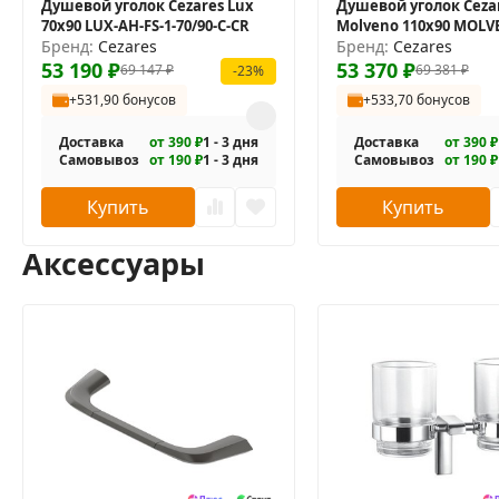
Душевой уголок Cezares Lux
Душевой уголок Ceza
70x90 LUX-AH-FS-1-70/90-C-CR
Molveno 110x90 MOLV
Бренд:
Cezares
110/90-C-Cr-IV
Бренд:
Cezares
53 190
₽
53 370
₽
69 147
₽
69 381
₽
-23%
+531,90 бонусов
+533,70 бонусов
Доставка
от 390 ₽
1 - 3 дня
Доставка
от 390 ₽
Самовывоз
от 190 ₽
1 - 3 дня
Самовывоз
от 190 ₽
Купить
Купить
Аксессуары