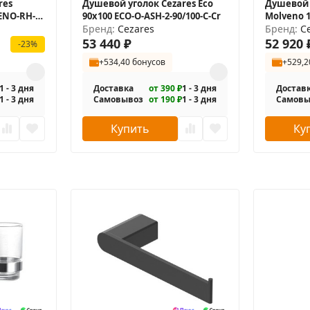
res
Душевой уголок Cezares Eco
Душевой 
ENO-RH-2-
90x100 ECO-O-ASH-2-90/100-C-Cr
Molveno 
Бренд:
Cezares
11-120/90-
Бренд:
C
53 440
₽
52 920
-23%
+534,40 бонусов
+529,2
1 - 3 дня
Доставка
от 390 ₽
1 - 3 дня
Достав
1 - 3 дня
Самовывоз
от 190 ₽
1 - 3 дня
Самовы
Купить
Ку