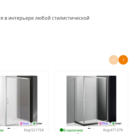
тся в интерьере любой стилистической
вой обработкой (покрытие антикапля).
з качественных полимерных материалов.
 противостоять ржавчине.
ии
Код:
521754
В наличии
Код:
471376