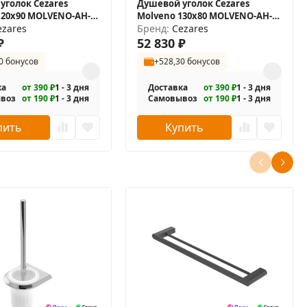
уголок Cezares
Душевой уголок Cezares
120x90 MOLVENO-AH-
Molveno 130x80 MOLVENO-AH-
P-Cr
ezares
11-130/80-C-Cr-IV
Бренд:
Cezares
₽
52 830
₽
0 бонусов
+528,30 бонусов
ка
от 390 ₽
1 - 3 дня
Доставка
от 390 ₽
1 - 3 дня
воз
от 190 ₽
1 - 3 дня
Самовывоз
от 190 ₽
1 - 3 дня
пить
Купить