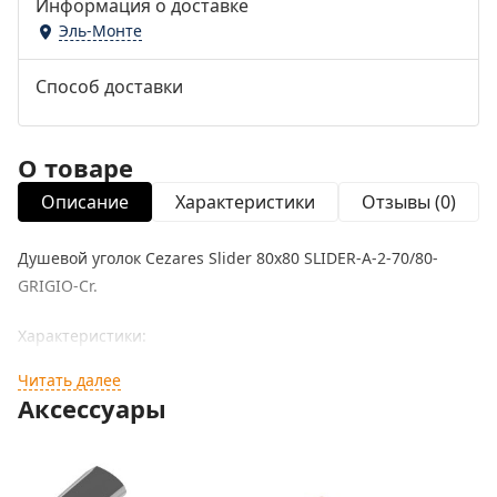
Информация о доставке
Эль-Монте
Способ доставки
О товаре
Описание
Характеристики
Отзывы (0)
Душевой уголок Cezares Slider 80x80 SLIDER-A-2-70/80-
GRIGIO-Cr.
Характеристики:
Читать далее
Цвет профиля: хром.
Аксессуары
Материал профиля: анодированный алюминий.
Исполнение полотна: серое закаленное стекло, толщиной
8 мм.
Материал петель: нержавеющая сталь.