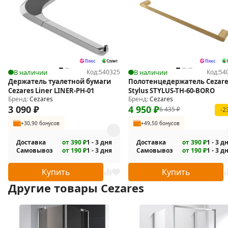
Количество дверей: 2.
Конструкция дверей: распашная.
Регулировка ширины: за счет боковых профилей.
Диапазон регулировки ширины 70-80 см.
Диапазон регулировки глубины: 70-80 см.
В наличии
Код:
540325
В наличии
Код:
54
Высота: 195 см.
Держатель туалетной бумаги
Полотенцедержатель Cezare
Ширина входа: 51-65 см.
Cezares Liner LINER-PH-01
Stylus STYLUS-TH-60-BORO
Бренд:
Cezares
Бренд:
Cezares
Ориентация: универсальная.
3 090
₽
4 950
₽
6 435
₽
-2
Форма: квадратная, прямоугольная.
+30,90 бонусов
+49,50 бонусов
Установка: на поддон, на пол.
Монтаж: пристенный, в угол.
Доставка
от 390 ₽
1 - 3 дня
Доставка
от 390 ₽
1 - 3 д
Самовывоз
от 190 ₽
1 - 3 дня
Самовывоз
от 190 ₽
1 - 3 д
В комплекте поставки:
Купить
Купить
Дверное полотно с фиксированной панелью - 2 шт.
Другие товары Cezares
Петля - 2 шт.
Ручка - 2 шт.
Кронштейн - 2 шт.
Пристенный профиль с силиконовыми уплотнителями - 2