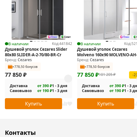
шт.
В наличии
Код:
441842
В наличии
Код:
52
Душевой уголок Cezares Slider
Душевой уголок Cezares
80x80 SLIDER-A-2-70/80-BR-Cr
Molveno 160x90 MOLVENO-AH-
Бренд:
Cezares
Бренд:
Cezares
160/90-C-Cr-IV
+778,50 бонусов
+778,50 бонусов
77 850
₽
77 850
₽
101 205
₽
-2
Доставка
от 390 ₽
1 - 3 дня
Доставка
от 390 ₽
1 - 3 д
Самовывоз
от 190 ₽
1 - 3 дня
Самовывоз
от 190 ₽
1 - 3 д
Купить
Купить
Контакты