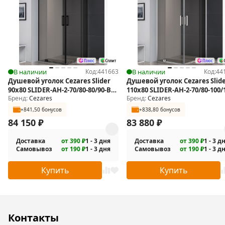
Конструкция петли позволяет регулировать ширину входа
душевого ограждения в диапазоне 10 см.
Универсальная установка.
Монтаж на поддон, пристенный в угол, на пол.
В комплекте поставки: душевой уголок: стекла, фурнитура.
В наличии
Код:
441663
В наличии
Код:
44
Душевой уголок Cezares Slider
Душевой уголок Cezares Slid
90x80 SLIDER-AH-2-70/80-80/90-BR-
110x80 SLIDER-AH-2-70/80-100/
Бренд:
Cezares
Бренд:
Cezares
NERO
BR-Cr
+841,50 бонусов
+838,80 бонусов
84 150
₽
83 880
₽
Доставка
от 390 ₽
1 - 3 дня
Доставка
от 390 ₽
1 - 3 д
Самовывоз
от 190 ₽
1 - 3 дня
Самовывоз
от 190 ₽
1 - 3 д
Купить
Купить
Контакты