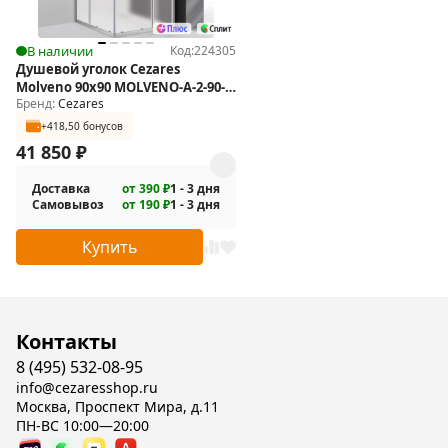
В наличии
Код:
224305
Душевой уголок Cezares
Molveno 90х90 MOLVENO-A-2-90-
Бренд:
Cezares
P-Cr
+418,50 бонусов
41 850
₽
Доставка
от 390 ₽
1 - 3 дня
Самовывоз
от 190 ₽
1 - 3 дня
Купить
Контакты
8 (495) 532-08-95
info@cezaresshop.ru
Москва, Проспект Мира, д.11
ПН-ВС 10:00—20:00