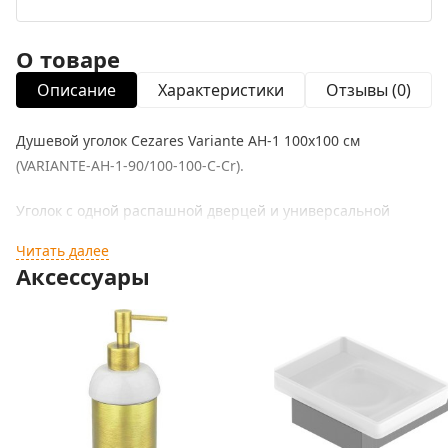
О товаре
Описание
Характеристики
Отзывы (0)
Душевой уголок Cezares Variante AH-1 100х100 см
(VARIANTE-AH-1-90/100-100-C-Cr).
Уголок с одной распашной дверцей и универсальной
ориентацией станет прекрасным дополнением любой
Читать далее
ванной комнаты. Визуально легкий и прочный душевой
Аксессуары
уголок Variante - отличное качество и стильный дизайн.
Превосходно будет сочетаться в интерьере современного
стиля.
Форма уголка: квадратная.
Полотно двери изготовлено из прозрачного закаленного и
безопасного стекла толщиной 6 мм.