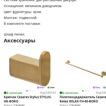
Оснащение: механизм доводчиков.
Цвет фурнитуры: хром.
Монтаж: подвесной.
В комплекте поставки:
Шкаф пенал.
Аксессуары
В наличии
Код:
540533
В наличии
Код:
54
Крючок Cezares Stylus STYLUS-
Полотенцедержатель Cezare
HK-BORO
Relax RELAX-TH-65-BORO
Бренд:
Cezares
Бренд:
Cezares