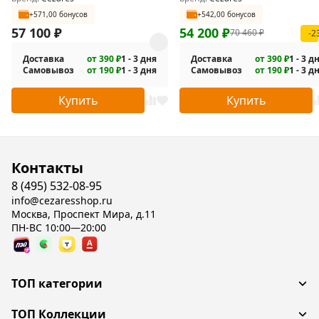
+571,00 бонусов
+542,00 бонусов
57 100
₽
54 200
₽
70 460
₽
-2
Доставка
от 390 ₽
1 - 3 дня
Доставка
от 390 ₽
1 - 3 д
Самовывоз
от 190 ₽
1 - 3 дня
Самовывоз
от 190 ₽
1 - 3 д
Купить
Купить
Контакты
8 (495) 532-08-95
info@cezaresshop.ru
Москва, Проспект Мира, д.11
ПН-ВС 10:00—20:00
ТОП категории
ТОП Коллекции