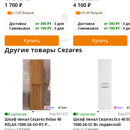
1 700
₽
4 100
₽
+17,00 бонусов
+41,00 бонусов
Доставка
от 390 ₽
1 - 3 дня
Доставка
от 390 ₽
1 - 3 д
Самовывоз
от 190 ₽
1 - 3 дня
Самовывоз
от 190 ₽
1 - 3 д
Купить
Купить
Другие товары Cezares
В наличии
Код:
561327
В наличии
Код:
47
Шкаф пенал Cezares Relax 40
Шкаф пенал Cezares Eco 40 E
RELAX-1500-2A-SO-RC-P
1500-2A-SC-BL подвесной
Бренд:
Cezares
Бренд:
Cezares
подвесной