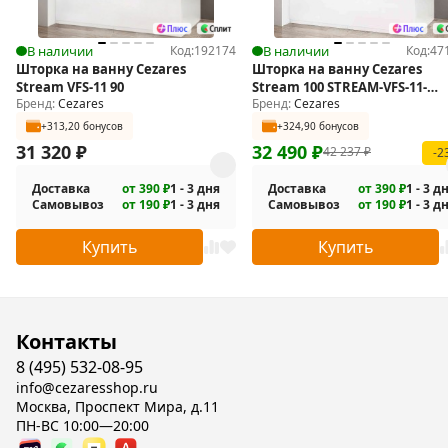
В наличии
Код:
192174
В наличии
Код:
47
Шторка на ванну Cezares
Шторка на ванну Cezares
Stream VFS-11 90
Stream 100 STREAM-VFS-11-
Бренд:
Cezares
Бренд:
Cezares
100/150-C-Cr
+313,20 бонусов
+324,90 бонусов
31 320
₽
32 490
₽
42 237
₽
-2
Доставка
от 390 ₽
1 - 3 дня
Доставка
от 390 ₽
1 - 3 д
Самовывоз
от 190 ₽
1 - 3 дня
Самовывоз
от 190 ₽
1 - 3 д
Купить
Купить
Контакты
8 (495) 532-08-95
info@cezaresshop.ru
Москва, Проспект Мира, д.11
ПН-ВС 10:00—20:00