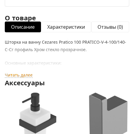
О товаре
Описание
Характеристики
Отзывы (0)
Шторка на ванну Cezares Pratico 100 PRATICO-V-4-100/140-
C-Cr профиль Хром стекло прозрачное.
Основные характеристики:
Читать далее
Габариты (ШхВ): 100x140 cм.
Аксессуары
Ориентация: универсальная.
Конструкция двери: складная.
Количество секций двери: 4.
Толщина полотна двери: 5 мм.
Монтаж осуществляется на ванну.
Цвет профиля: хром.
Материал полотна двери: закаленное стекло, стандарт