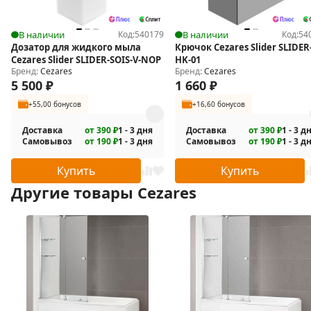
EN12150-1:2000.
Материал профиля: анодированный алюминий, стандарт
В наличии
Код:
540179
В наличии
Код:
54
DIN17611 2007.
Дозатор для жидкого мыла
Крючок Cezares Slider SLIDER
Секция шторки крепится с помощью цилиндрической
Cezares Slider SLIDER-SOIS-V-NOP
HK-01
Бренд:
Cezares
Бренд:
Cezares
петли с подъемным механизмом, открывается плавно и
5 500
₽
1 660
₽
без усилий.
+55,00 бонусов
+16,60 бонусов
При правостороннем и левостороннем способе установки
изменяется способ сложения секций шторки:
Доставка
от 390 ₽
1 - 3 дня
Доставка
от 390 ₽
1 - 3 д
Самовывоз
от 190 ₽
1 - 3 дня
Самовывоз
от 190 ₽
1 - 3 д
При левостороннем способе установки, шторка
Купить
Купить
складывается наружу.
Другие товары Cezares
При правостороннем способе установки, шторка
складывается во внутрь.
В комплекте поставки:
Шторка на ванну.
Крепежные элементы.
Инструкция.