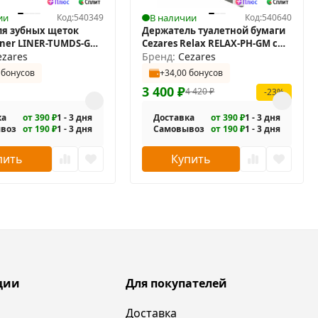
ии
Код:
540349
В наличии
Код:
540640
ля зубных щеток
Держатель туалетной бумаги
Liner LINER-TUMDS-GM
Cezares Relax RELAX-PH-GM с
ezares
крышкой
Бренд:
Cezares
 бонусов
+34,00 бонусов
3 400
₽
4 420
₽
-23%
ка
от 390 ₽
1 - 3 дня
Доставка
от 390 ₽
1 - 3 дня
воз
от 190 ₽
1 - 3 дня
Самовывоз
от 190 ₽
1 - 3 дня
пить
Купить
ции
Для покупателей
Доставка