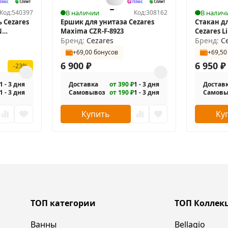
Код:
540397
В наличии
Код:
308162
В налич
 Cezares
Ершик для унитаза Cezares
Стакан д
N
Maxima CZR-F-8923
Cezares 
Бренд:
Cezares
двойной
Бренд:
C
+69,00 бонусов
+69,50
6 900
₽
6 950
₽
-23%
1 - 3 дня
Доставка
от 390 ₽
1 - 3 дня
Достав
1 - 3 дня
Самовывоз
от 190 ₽
1 - 3 дня
Самовы
Купить
Ку
ТОП категории
ТОП Коллек
Ванны
Bellagio