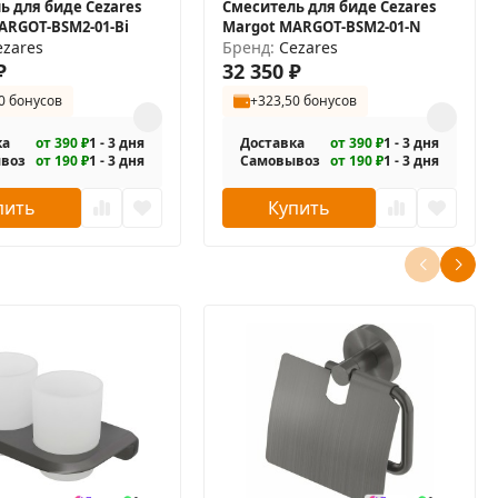
ь для биде Cezares
Смеситель для биде Cezares
ARGOT-BSM2-01-Bi
Margot MARGOT-BSM2-01-N
ezares
Бренд:
Cezares
₽
32 350
₽
0 бонусов
+323,50 бонусов
ка
от 390 ₽
1 - 3 дня
Доставка
от 390 ₽
1 - 3 дня
воз
от 190 ₽
1 - 3 дня
Самовывоз
от 190 ₽
1 - 3 дня
пить
Купить