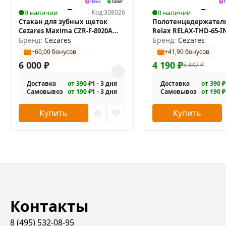
В наличии
Код:
308026
В наличии
Стакан для зубных щеток
Полотенцедержатель
Cezares Maxima CZR-F-8920A
Relax RELAX-THD-65-I
двойной
Бренд:
Cezares
двойной
Бренд:
Cezares
+60,00 бонусов
+41,90 бонусов
6 000
₽
4 190
₽
5 447
₽
Доставка
от 390 ₽
1 - 3 дня
Доставка
от 390 ₽
Самовывоз
от 190 ₽
1 - 3 дня
Самовывоз
от 190 ₽
Купить
Купить
Контакты
8 (495) 532-08-95