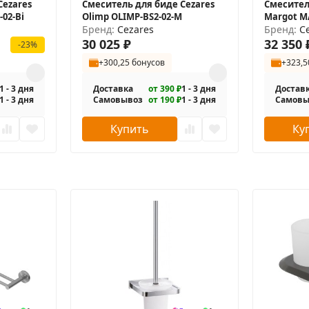
Cezares
Смеситель для биде Cezares
Смесител
02-Bi
Olimp OLIMP-BS2-02-M
Margot M
Бренд:
Cezares
Бренд:
C
30 025
₽
32 350
-23%
+300,25 бонусов
+323,5
1 - 3 дня
Доставка
от 390 ₽
1 - 3 дня
Достав
1 - 3 дня
Самовывоз
от 190 ₽
1 - 3 дня
Самовы
Купить
Ку