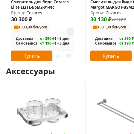
Смеситель для биде Cezares
Смеситель для биде 
Elite ELITE-BSM2-01-Nc
Margot MARGOT-BSM2-
Бренд:
Cezares
Бренд:
Cezares
30 300
₽
30 130
₽
39 169
₽
+303,00 бонусов
+301,30 бонусов
Доставка
от 390 ₽
1 - 3 дня
Доставка
от 390 ₽
Самовывоз
от 190 ₽
1 - 3 дня
Самовывоз
от 190 ₽
Купить
Купить
Аксессуары