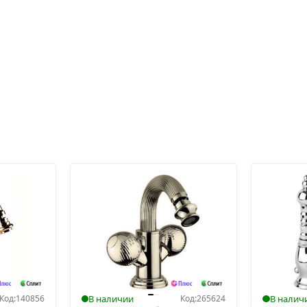
Код:
140856
В наличии
Код:
265624
В налич