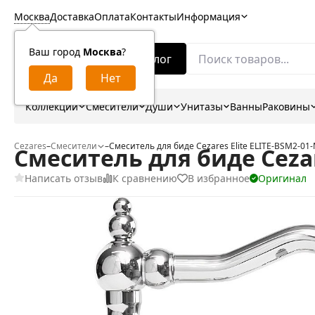
Москва
Доставка
Оплата
Контакты
Информация
Ваш город
Москва
?
Каталог
Коллекции
Смесители
Души
Унитазы
Ванны
Раковины
Cezares
–
Смесители
–
Смеситель для биде Cezares Elite ELITE-BSM2-01
Смеситель для биде Cezar
Написать отзыв
К сравнению
В избранное
Оригинал