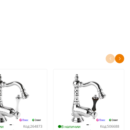
ии
Код:
264873
В наличии
Код:
506688