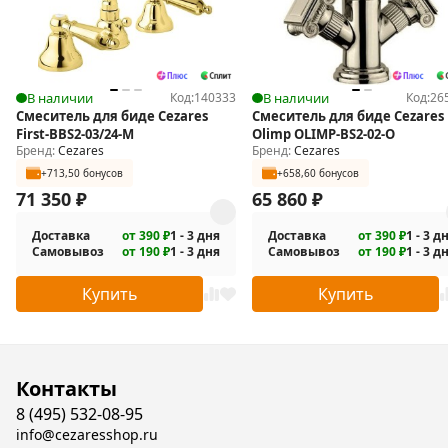
В наличии
Код:
140333
В наличии
Код:
26
Смеситель для биде Cezares
Смеситель для биде Cezares
First-BBS2-03/24-M
Olimp OLIMP-BS2-02-O
Бренд:
Cezares
Бренд:
Cezares
+713,50 бонусов
+658,60 бонусов
71 350
₽
65 860
₽
Доставка
от 390 ₽
1 - 3 дня
Доставка
от 390 ₽
1 - 3 д
Самовывоз
от 190 ₽
1 - 3 дня
Самовывоз
от 190 ₽
1 - 3 д
Купить
Купить
Контакты
8 (495) 532-08-95
info@cezaresshop.ru