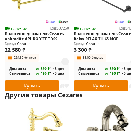
В наличии
Код:
507260
В наличии
Код:
54
Полотенцедержатель Cezares
Полотенцедержатель Cezare
Aphrodite APHRODITE-TD09-
Relax RELAX-TH-65-NOP
Бренд:
Cezares
Бренд:
Cezares
03/24-M поворотный
22 580
₽
3 300
₽
+225,80 бонусов
+33,00 бонусов
Доставка
от 390 ₽
1 - 3 дня
Доставка
от 390 ₽
1 - 3 д
Самовывоз
от 190 ₽
1 - 3 дня
Самовывоз
от 190 ₽
1 - 3 д
Купить
Купить
Другие товары Cezares