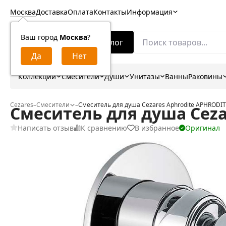
Москва
Доставка
Оплата
Контакты
Информация
Ваш город
Москва
?
Каталог
Коллекции
Смесители
Души
Унитазы
Ванны
Раковины
Cezares
–
Смесители
–
Смеситель для душа Cezares Aphrodite APHRODIT
Смеситель для душа Ceza
Написать отзыв
К сравнению
В избранное
Оригинал