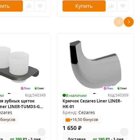
пить
Купить
ии
Код:
540349
В наличии
Код:
540309
ля зубных щеток
Крючок Cezares Liner LINER-
Liner LINER-TUMDS-GM
HK-01
ezares
Бренд:
Cezares
 бонусов
+16,50 бонусов
1 650
₽
ка
от 390 ₽
1 - 3 дня
Доставка
от 390 ₽
1 - 3 дня