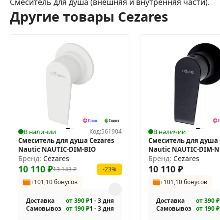
Смеситель для душа (внешняя и внутренняя части).
Другие товары Cezares
В наличии
Код:
561904
В наличии
Смеситель для душа Cezares
Смеситель для душа 
Nautic NAUTIC-DIM-BIO
Nautic NAUTIC-DIM-
Бренд:
Cezares
Бренд:
Cezares
10 110
₽
10 110
₽
13 143
₽
-23%
+101,10 бонусов
+101,10 бонусов
Доставка
от 390 ₽
1 - 3 дня
Доставка
от 390 ₽
Самовывоз
от 190 ₽
1 - 3 дня
Самовывоз
от 190 ₽