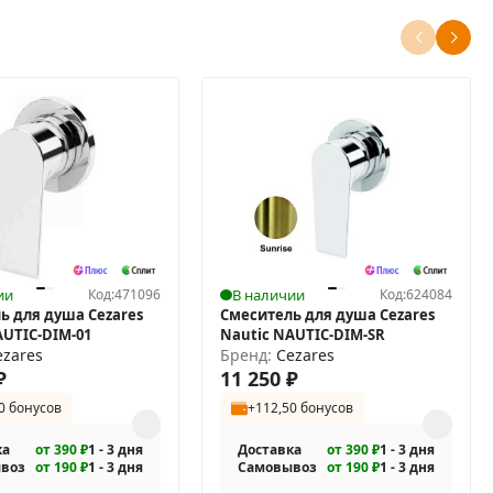
ии
Код:
471096
В наличии
Код:
624084
ь для душа Cezares
Смеситель для душа Cezares
AUTIC-DIM-01
Nautic NAUTIC-DIM-SR
ezares
Бренд:
Cezares
₽
11 250
₽
0 бонусов
+112,50 бонусов
ка
от 390 ₽
1 - 3 дня
Доставка
от 390 ₽
1 - 3 дня
воз
от 190 ₽
1 - 3 дня
Самовывоз
от 190 ₽
1 - 3 дня