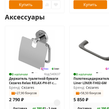
Купить
Купить
Аксессуары
В наличии
Код:
540637
В наличии
Держатель туалетной бумаги
Полотенцедержатель
Cezares Relax RELAX-PH-01 с
Liner LINER-TH02-GM
крышкой
Бренд:
Cezares
Бренд:
Cezares
+27,90 бонусов
+58,50 бонусов
2 790
₽
5 850
₽
Доставка
от 390 ₽
1 - 3 дня
Доставка
от 390 ₽