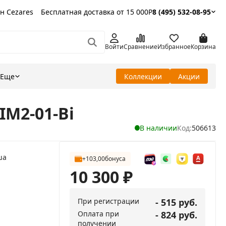
н Cezares
Бесплатная доставка от 15 000Р
8 (495) 532-08-95
Войти
Сравнение
Избранное
Корзина
Еще
Коллекции
Акции
IM2-01-Bi
В наличии
Код:
506613
ша
+103,00
бонуса
10 300
₽
При регистрации
- 515 руб.
Оплата при
- 824 руб.
получении