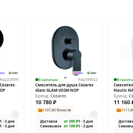
Код:
224591
В наличии
Код:
506622
В налич
Cezares
Смеситель для душа Cezares
Смесител
NOP
Glam GLAM-VDIM-NOP
Nautic N
Бренд:
Cezares
Бренд:
C
10 780
₽
11 160
+107,80 бонусов
+111,6
1 - 3 дня
Доставка
от 390 ₽
1 - 3 дня
Достав
1 - 3 дня
Самовывоз
от 190 ₽
1 - 3 дня
Самовы