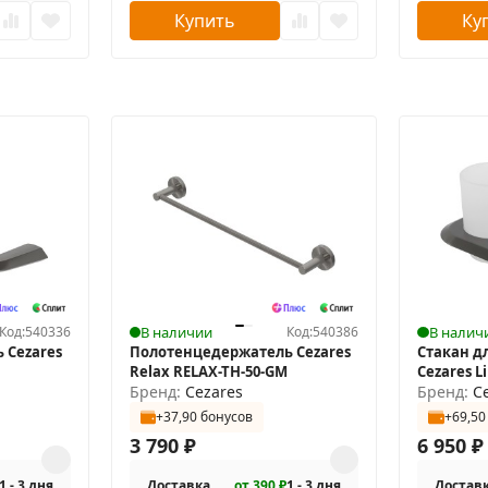
Купить
Ку
Код:
540336
В наличии
Код:
540386
В налич
 Cezares
Полотенцедержатель Cezares
Стакан д
Relax RELAX-TH-50-GM
Cezares 
Бренд:
Cezares
двойной
Бренд:
C
+37,90 бонусов
+69,50
3 790
₽
6 950
₽
1 - 3 дня
Доставка
от 390 ₽
1 - 3 дня
Достав