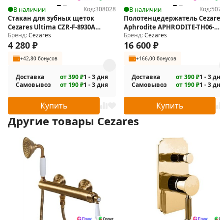
В наличии
Код:
308028
В наличии
Код:
50
Стакан для зубных щеток
Полотенцедержатель Cezare
Cezares Ultima CZR-F-8930A
Aphrodite APHRODITE-TH06-
Бренд:
Cezares
Бренд:
Cezares
двойной
03/24-M
4 280
₽
16 600
₽
+42,80 бонусов
+166,00 бонусов
Доставка
от 390 ₽
1 - 3 дня
Доставка
от 390 ₽
1 - 3 д
Самовывоз
от 190 ₽
1 - 3 дня
Самовывоз
от 190 ₽
1 - 3 д
Купить
Купить
Другие товары Cezares