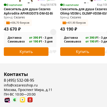
В наличии
Код:
561878
В наличии
Код:
10
Смеситель для душа Cezares
Смеситель для душа Cezares
Aphrodite APHRODITE-DM-02-Bi
Olimp VDIM-L OLIMP-VDIM-03/
Бренд:
Cezares
Бренд:
Cezares
+436,70 бонусов
+431,90 бонусов
43 670
₽
43 190
₽
Доставка
от 390 ₽
1 - 3 дня
Доставка
от 390 ₽
1 - 3 д
Самовывоз
от 190 ₽
1 - 3 дня
Самовывоз
от 190 ₽
1 - 3 д
Купить
Купить
Контакты
8 (495) 532-08-95
info@cezaresshop.ru
Москва, Проспект Мира, д.11
ПН-ВС 10:00—20:00