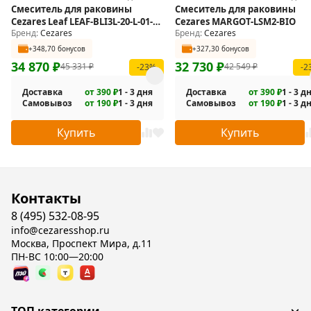
Смеситель для раковины
Смеситель для раковины
Cezares Leaf LEAF-BLI3L-20-L-01-
Cezares MARGOT-LSM2-BIO
Бренд:
Cezares
Бренд:
Cezares
W0
+348,70 бонусов
+327,30 бонусов
34 870
₽
32 730
₽
45 331
₽
42 549
₽
-23%
-2
Доставка
от 390 ₽
1 - 3 дня
Доставка
от 390 ₽
1 - 3 д
Самовывоз
от 190 ₽
1 - 3 дня
Самовывоз
от 190 ₽
1 - 3 д
Купить
Купить
Контакты
8 (495) 532-08-95
info@cezaresshop.ru
Москва, Проспект Мира, д.11
ПН-ВС 10:00—20:00