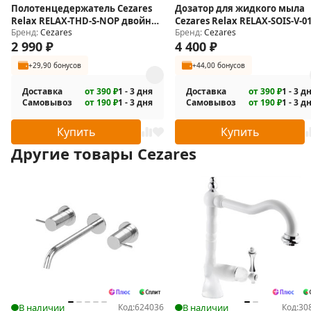
Полотенцедержатель Cezares
Дозатор для жидкого мыла
Relax RELAX-THD-S-NOP двойной
Cezares Relax RELAX-SOIS-V-0
Бренд:
Cezares
Бренд:
Cezares
поворотный
2 990
₽
4 400
₽
+29,90 бонусов
+44,00 бонусов
Доставка
от 390 ₽
1 - 3 дня
Доставка
от 390 ₽
1 - 3 д
Самовывоз
от 190 ₽
1 - 3 дня
Самовывоз
от 190 ₽
1 - 3 д
Купить
Купить
Другие товары Cezares
В наличии
Код:
624036
В наличии
Код:
30