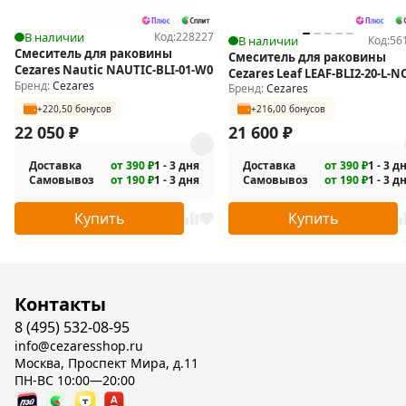
В наличии
Код:
228227
В наличии
Код:
56
Смеситель для раковины
Смеситель для раковины
Cezares Nautic NAUTIC-BLI-01-W0
Cezares Leaf LEAF-BLI2-20-L-N
Бренд:
Cezares
Бренд:
Cezares
+220,50 бонусов
+216,00 бонусов
22 050
₽
21 600
₽
Доставка
от 390 ₽
1 - 3 дня
Доставка
от 390 ₽
1 - 3 д
Самовывоз
от 190 ₽
1 - 3 дня
Самовывоз
от 190 ₽
1 - 3 д
Купить
Купить
Контакты
8 (495) 532-08-95
info@cezaresshop.ru
Москва, Проспект Мира, д.11
ПН-ВС 10:00—20:00