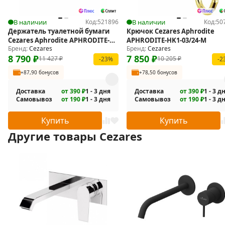
В наличии
Код:
521896
В наличии
Код:
50
Держатель туалетной бумаги
Крючок Cezares Aphrodite
Cezares Aphrodite APHRODITE-
APHRODITE-HK1-03/24-M
Бренд:
Cezares
Бренд:
Cezares
TH04-03/24-M
8 790
₽
7 850
₽
11 427
₽
10 205
₽
-23%
-2
+87,90 бонусов
+78,50 бонусов
Доставка
от 390 ₽
1 - 3 дня
Доставка
от 390 ₽
1 - 3 д
Самовывоз
от 190 ₽
1 - 3 дня
Самовывоз
от 190 ₽
1 - 3 д
Купить
Купить
Другие товары Cezares