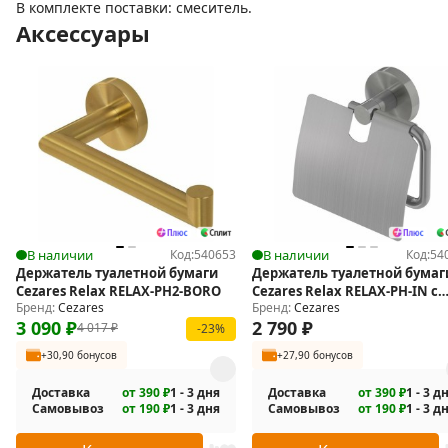
В комплекте поставки: смеситель.
Аксессуары
В наличии
Код:
540653
В наличии
Код:
54
Держатель туалетной бумаги
Держатель туалетной бумаг
Cezares Relax RELAX-PH2-BORO
Cezares Relax RELAX-PH-IN с
Бренд:
Cezares
Бренд:
Cezares
крышкой
3 090
₽
2 790
₽
4 017
₽
-23%
+30,90 бонусов
+27,90 бонусов
Доставка
от 390 ₽
1 - 3 дня
Доставка
от 390 ₽
1 - 3 д
Самовывоз
от 190 ₽
1 - 3 дня
Самовывоз
от 190 ₽
1 - 3 д