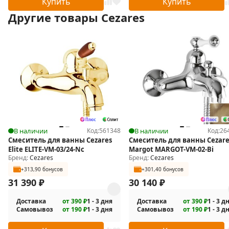
Купить
Купить
Другие товары Cezares
В наличии
Код:
561348
В наличии
Код:
26
Смеситель для ванны Cezares
Смеситель для ванны Cezare
Elite ELITE-VM-03/24-Nc
Margot MARGOT-VM-02-Bi
Бренд:
Cezares
Бренд:
Cezares
+313,90 бонусов
+301,40 бонусов
31 390
₽
30 140
₽
Доставка
от 390 ₽
1 - 3 дня
Доставка
от 390 ₽
1 - 3 д
Самовывоз
от 190 ₽
1 - 3 дня
Самовывоз
от 190 ₽
1 - 3 д