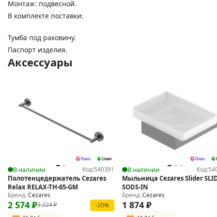
Монтаж: подвесной.
В комплекте поставки:
Тумба под раковину.
Паспорт изделия.
Аксессуары
В наличии
Код:
540391
В наличии
Код:
54
Полотенцедержатель Cezares
Мыльница Cezares Slider SLI
Relax RELAX-TH-65-GM
SODS-IN
Бренд:
Cezares
Бренд:
Cezares
2 574
₽
1 874
₽
3 224
₽
-20%