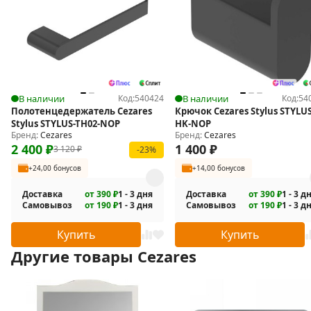
Цветовая температура подсветки: холодный белый.
Мощность подсветки: 9.6 Вт на метр погонный.
Напряжение: 220-240V.
Дистанционное включение/выключение и регулировка
подсветки.
В наличии
Код:
540424
В наличии
Код:
54
Для включения/выключения подсветки необходимо
Полотенцедержатель Cezares
Крючок Cezares Stylus STYLUS
провести рукой перед сенсором.
Stylus STYLUS-TH02-NOP
HK-NOP
Бренд:
Cezares
Бренд:
Cezares
Длительное удержание руки напротив сенсора плавно
2 400
₽
1 400
₽
3 120
₽
-23%
прибавляет/уменьшает яркость.
+24,00 бонусов
+14,00 бонусов
Степень защиты электрооборудования IP 44.
Монтаж: подвесной.
Доставка
от 390 ₽
1 - 3 дня
Доставка
от 390 ₽
1 - 3 д
Самовывоз
от 190 ₽
1 - 3 дня
Самовывоз
от 190 ₽
1 - 3 д
В комплекте поставки:
Купить
Купить
Зеркало.
Другие товары Cezares
Комплект креплений.