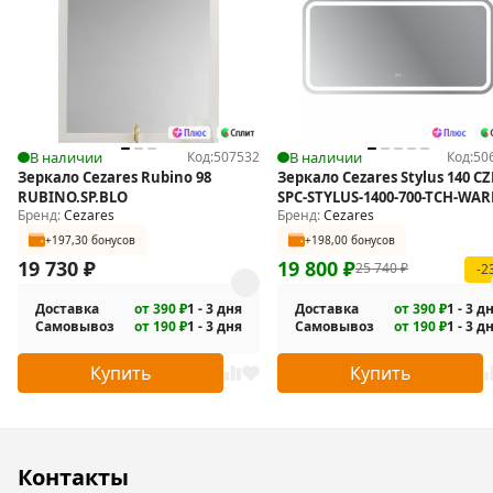
В наличии
Код:
507532
В наличии
Код:
50
Зеркало Cezares Rubino 98
Зеркало Cezares Stylus 140 CZ
RUBINO.SP.BLO
SPC-STYLUS-1400-700-TCH-WAR
Бренд:
Cezares
Бренд:
Cezares
подсветкой
+197,30 бонусов
+198,00 бонусов
19 730
₽
19 800
₽
25 740
₽
-2
Доставка
от 390 ₽
1 - 3 дня
Доставка
от 390 ₽
1 - 3 д
Самовывоз
от 190 ₽
1 - 3 дня
Самовывоз
от 190 ₽
1 - 3 д
Купить
Купить
Контакты