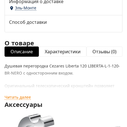
Информация о доставке
Эль-Монте
Способ доставки
О товаре
Описание
Характеристики
Отзывы (0)
Душевая перегородка Cezares Liberta 120 LIBERTA-L-1-120-
BR-NERO с односторонним входом.
Оригинальный телескопический кронштейн позволяет
регулировать ширину душевой зоны и входа.
Читать далее
Аксессуары
Характеристики:
Цвет профиля: черный матовый.
Цвет стекла: бронзовое.