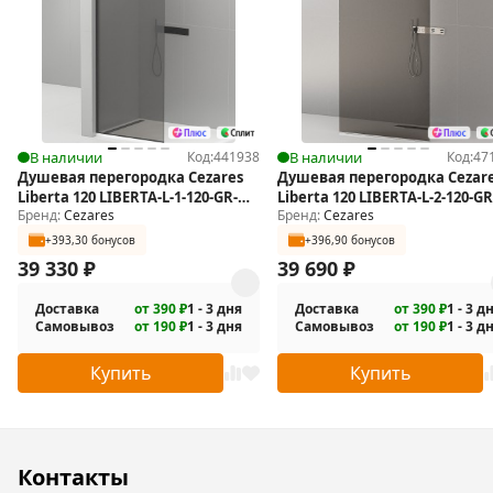
В наличии
Код:
441938
В наличии
Код:
47
Душевая перегородка Cezares
Душевая перегородка Cezar
Liberta 120 LIBERTA-L-1-120-GR-
Liberta 120 LIBERTA-L-2-120-GR
Бренд:
Cezares
Бренд:
Cezares
NERO
+393,30 бонусов
+396,90 бонусов
39 330
₽
39 690
₽
Доставка
от 390 ₽
1 - 3 дня
Доставка
от 390 ₽
1 - 3 д
Самовывоз
от 190 ₽
1 - 3 дня
Самовывоз
от 190 ₽
1 - 3 д
Купить
Купить
Контакты