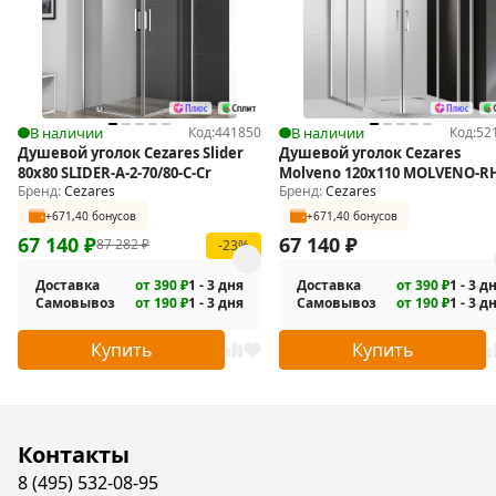
В наличии
Код:
441850
В наличии
Код:
52
Душевой уголок Cezares Slider
Душевой уголок Cezares
80x80 SLIDER-A-2-70/80-C-Cr
Molveno 120x110 MOLVENO-R
Бренд:
Cezares
Бренд:
Cezares
22-120/110-C-Cr-IV
+671,40 бонусов
+671,40 бонусов
67 140
₽
67 140
₽
87 282
₽
-23%
Доставка
от 390 ₽
1 - 3 дня
Доставка
от 390 ₽
1 - 3 д
Самовывоз
от 190 ₽
1 - 3 дня
Самовывоз
от 190 ₽
1 - 3 д
Купить
Купить
Контакты
8 (495) 532-08-95