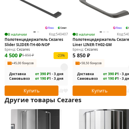
В наличии
Код:
540407
В наличии
Код:
54
Полотенцедержатель Cezares
Полотенцедержатель Cezare
Slider SLIDER-TH-60-NOP
Liner LINER-TH02-GM
Бренд:
Cezares
Бренд:
Cezares
4 500
₽
5 850
₽
5 850
₽
-23%
+45,00 бонусов
+58,50 бонусов
Доставка
от 390 ₽
1 - 3 дня
Доставка
от 390 ₽
1 - 3 д
Самовывоз
от 190 ₽
1 - 3 дня
Самовывоз
от 190 ₽
1 - 3 д
Купить
Купить
Другие товары Cezares