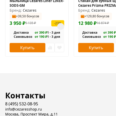
Мыльница Cezares Liner LINER-
Стакан для зубных щ
SODS-GM
Cezares Prizma PRIZM
Бренд:
Cezares
NOP
Бренд:
Cezares
+39,50 бонусов
+129,80 бонусов
3 950
₽
12 980
₽
5 135
₽
16 874
₽
-23%
Доставка
от 390 ₽
1 - 3 дня
Доставка
от 390 ₽
Самовывоз
от 190 ₽
1 - 3 дня
Самовывоз
от 190 ₽
Купить
Купить
Контакты
8 (495) 532-08-95
info@cezaresshop.ru
Москва, Проспект Мира, д.11