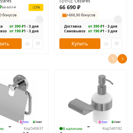
-Cr
ezares
90/90-C-Cr-IV
Бренд:
Cezares
₽
66 690
₽
86 697
₽
-23%
0 бонусов
+666,90 бонусов
ка
от 390 ₽
1 - 3 дня
Доставка
от 390 ₽
1 - 3 дня
воз
от 190 ₽
1 - 3 дня
Самовывоз
от 190 ₽
1 - 3 дня
пить
Купить
ии
Код:
540637
В наличии
Код:
540182