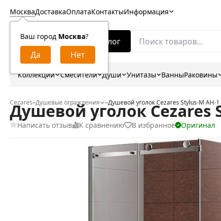
Москва
Доставка
Оплата
Контакты
Информация
Ваш город
Москва
?
Каталог
Коллекции
Смесители
Души
Унитазы
Ванны
Раковины
Cezares
–
Душевые ограждения
–
Душевой уголок Cezares Stylus-M AH-1
Душевой уголок Cezares S
Написать отзыв
К сравнению
В избранное
Оригинал