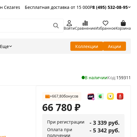
н Cezares
Бесплатная доставка от 15 000Р
8 (495) 532-08-95
Войти
Сравнение
Избранное
Корзина
Еще
Коллекции
Акции
В наличии
Код:
159311
+667,80
бонусов
66 780
₽
При регистрации
- 3 339 руб.
Оплата при
- 5 342 руб.
получении
ния