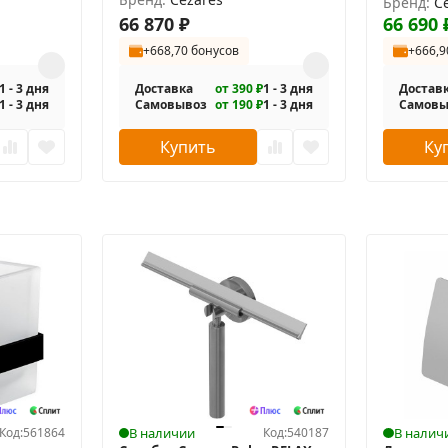
1-130/80-C
Бренд:
C
66 870
₽
66 690
+668,70 бонусов
+666,9
1 - 3 дня
Доставка
от 390 ₽
1 - 3 дня
Достав
1 - 3 дня
Самовывоз
от 190 ₽
1 - 3 дня
Самовы
Купить
Ку
Код:
561864
В наличии
Код:
540187
В налич