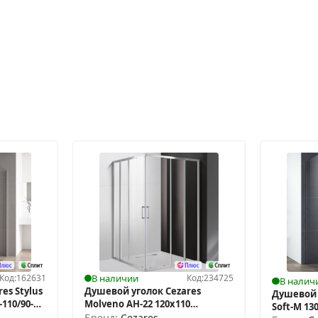
Код:
162631
В наличии
Код:
234725
В налич
es Stylus
Душевой уголок Cezares
Душевой 
110/90-C-
Molveno AH-22 120х110
Soft-М 13
MOLVENO-AH-22-120/110-C-Cr-IV
Бренд:
Cezares