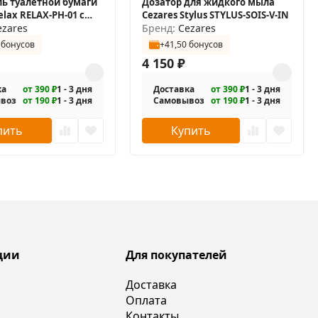
ь туалетной бумаги
Дозатор для жидкого мыла
elax RELAX-PH-01 с
Cezares Stylus STYLUS-SOIS-V-IN
й
ezares
Бренд:
Cezares
 бонусов
+41,50 бонусов
4 150
₽
ка
от 390 ₽
1 - 3 дня
Доставка
от 390 ₽
1 - 3 дня
воз
от 190 ₽
1 - 3 дня
Самовывоз
от 190 ₽
1 - 3 дня
пить
Купить
ции
Для покупателей
Доставка
Оплата
Контакты