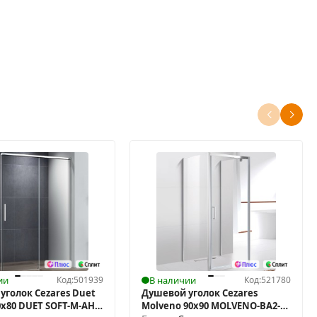
ии
Код:
501939
В наличии
Код:
521780
уголок Cezares Duet
Душевой уголок Cezares
0x80 DUET SOFT-M-AH-
Molveno 90x90 MOLVENO-BA2-