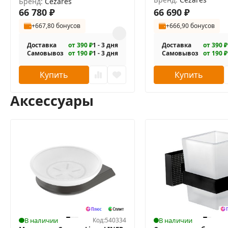
1-110/100-C-Cr
Бренд:
Cezares
66 780
₽
66 690
₽
+667,80 бонусов
+666,90 бонусов
Доставка
от 390 ₽
1 - 3 дня
Доставка
от 390 ₽
Самовывоз
от 190 ₽
1 - 3 дня
Самовывоз
от 190 ₽
Купить
Купить
Аксессуары
В наличии
Код:
540334
В наличии