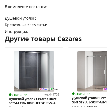
В комплекте поставки:
Душевой уголок;
Крепежные элементы;
Инструкция.
Другие товары Cezares
В наличии
В наличии
Код:
441702
Душевой уголок Cezar
Душевой уголок Cezares Duet
Soft STYLUS-SOFT-AH-1-
Soft-М 110x100 DUET SOFT-M-AH-
Cr 110x90
Бренд:
Cezares