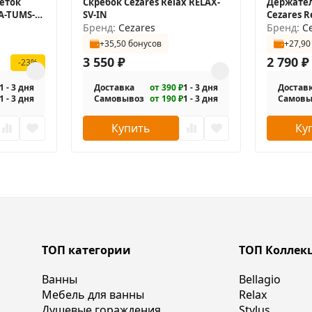
еток
Скребок Cezares Relax RELAX-
Держател
A-TUMS-
SV-IN
Cezares R
Бренд:
Cezares
крышко
Бренд:
C
+35,50 бонусов
+27,90
3 550
₽
2 790
₽
-23%
1 - 3 дня
Доставка
от 390 ₽
1 - 3 дня
Достав
1 - 3 дня
Самовывоз
от 190 ₽
1 - 3 дня
Самовы
Купить
Ку
ТОП категории
ТОП Коллек
Ванны
Bellagio
Мебель для ванны
Relax
Душевые гораждения
Stylus