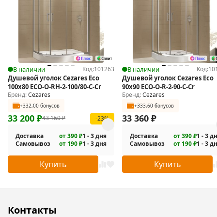
Надежную герметичность ограждения обеспечивают
магнитные уплотнители и резинотехнические изделия из
качественных полимерных материалов.
Универсальная установка.
Монтаж на поддон, пристенный в угол, на пол.
В наличии
Код:
101263
В наличии
Код:
10
В комплекте поставки: душевой уголок: стекла, фурнитура.
Душевой уголок Cezares Eco
Душевой уголок Cezares Eco
100х80 ECO-O-RH-2-100/80-C-Cr
90x90 ECO-O-R-2-90-C-Cr
Бренд:
Cezares
Бренд:
Cezares
+332,00 бонусов
+333,60 бонусов
33 200
₽
33 360
₽
43 160
₽
-23%
Доставка
от 390 ₽
1 - 3 дня
Доставка
от 390 ₽
1 - 3 д
Самовывоз
от 190 ₽
1 - 3 дня
Самовывоз
от 190 ₽
1 - 3 д
Купить
Купить
Контакты