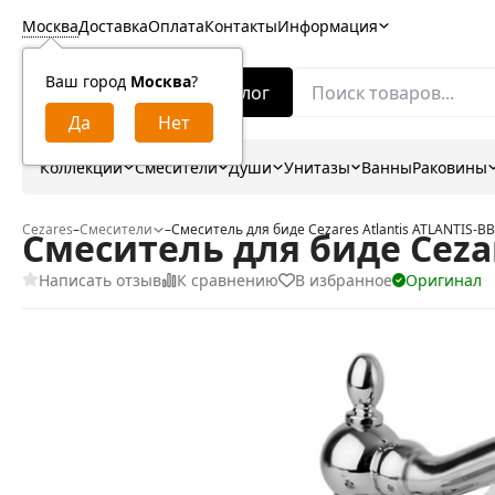
Москва
Доставка
Оплата
Контакты
Информация
Ваш город
Москва
?
Каталог
Коллекции
Смесители
Души
Унитазы
Ванны
Раковины
Cezares
–
Смесители
–
Смеситель для биде Cezares Atlantis ATLANTIS-B
Смеситель для биде Cezar
Написать отзыв
К сравнению
В избранное
Оригинал