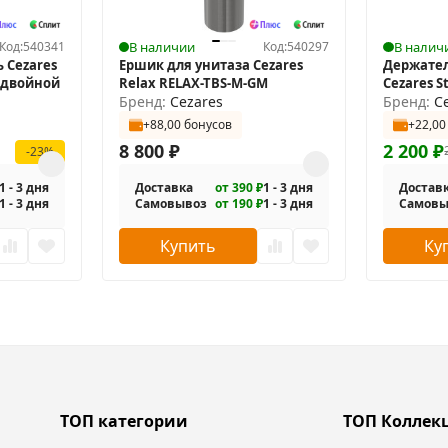
Код:
540341
В наличии
Код:
540297
В налич
 Cezares
Ершик для унитаза Cezares
Держател
1 двойной
Relax RELAX-TBS-M-GM
Cezares S
Бренд:
Cezares
Бренд:
C
+88,00 бонусов
+22,00
8 800
₽
2 200
₽
-23%
1 - 3 дня
Доставка
от 390 ₽
1 - 3 дня
Достав
1 - 3 дня
Самовывоз
от 190 ₽
1 - 3 дня
Самовы
Купить
Ку
ТОП категории
ТОП Коллек