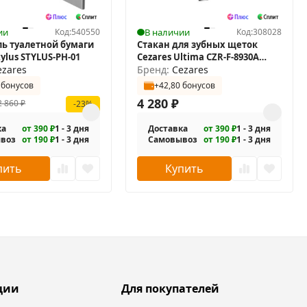
ии
Код:
540550
В наличии
Код:
308028
ь туалетной бумаги
Стакан для зубных щеток
tylus STYLUS-PH-01
Cezares Ultima CZR-F-8930A
ezares
двойной
Бренд:
Cezares
 бонусов
+42,80 бонусов
4 280
₽
2 860
₽
-23%
ка
от 390 ₽
1 - 3 дня
Доставка
от 390 ₽
1 - 3 дня
воз
от 190 ₽
1 - 3 дня
Самовывоз
от 190 ₽
1 - 3 дня
пить
Купить
ции
Для покупателей