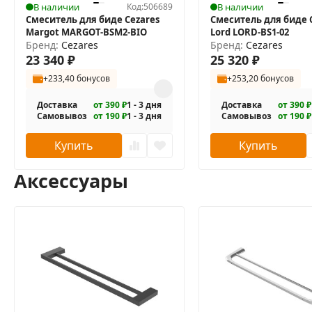
В наличии
Код:
506689
В наличии
Смеситель для биде Cezares
Смеситель для биде 
В комплекте поставки:
Margot MARGOT-BSM2-BIO
Lord LORD-BS1-02
смеситель;
Бренд:
Cezares
Бренд:
Cezares
23 340
₽
25 320
₽
донный клапан;
+233,40 бонусов
+253,20 бонусов
гибкая подводка.
Доставка
от 390 ₽
1 - 3 дня
Доставка
от 390 ₽
Самовывоз
от 190 ₽
1 - 3 дня
Самовывоз
от 190 ₽
Купить
Купить
Аксессуары