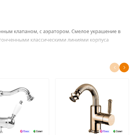
донным клапаном, с аэратором. Смелое украшение в
 утонченными классическими линиями корпуса