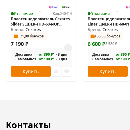
В наличии
Код:
540414
В наличии
Полотенцедержатель Cezares
Полотенцедержатель
Slider SLIDER-THD-60-NOP
Liner LINER-THD-60-0
двойной
Бренд:
Cezares
Бренд:
Cezares
+71,90 бонусов
+66,00 бонусов
7 190
₽
6 600
₽
8 580
₽
Доставка
от 390 ₽
1 - 3 дня
Доставка
от 390 ₽
Самовывоз
от 190 ₽
1 - 3 дня
Самовывоз
от 190 ₽
Купить
Купить
Контакты