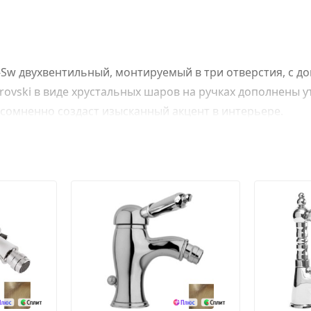
02-Sw двухвентильный, монтируемый в три отверстия, с 
rovski в виде хрустальных шаров на ручках дополнены
есомненно создаст изысканный акцент в интерьере.
ителя.