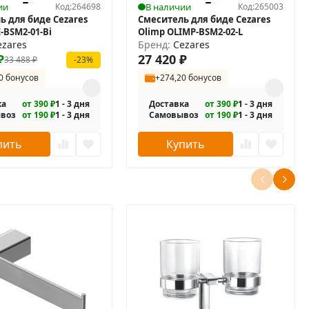
ии
Код:
264698
В наличии
Код:
265003
ь для биде Cezares
Смеситель для биде Cezares
E-BSM2-01-Bi
Olimp OLIMP-BSM2-02-L
ezares
Бренд:
Cezares
₽
27 420
₽
33 488
₽
-23%
0 бонусов
+274,20 бонусов
ка
от 390 ₽
1 - 3 дня
Доставка
от 390 ₽
1 - 3 дня
воз
от 190 ₽
1 - 3 дня
Самовывоз
от 190 ₽
1 - 3 дня
пить
Купить