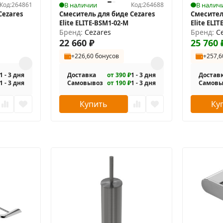
Код:
264861
В наличии
Код:
264688
В налич
Cezares
Смеситель для биде Cezares
Смесител
Elite ELITE-BSM1-02-M
Elite ELIT
Бренд:
Cezares
Бренд:
C
22 660
₽
25 760
+226,60 бонусов
+257,6
1 - 3 дня
Доставка
от 390 ₽
1 - 3 дня
Достав
1 - 3 дня
Самовывоз
от 190 ₽
1 - 3 дня
Самовы
Купить
Ку