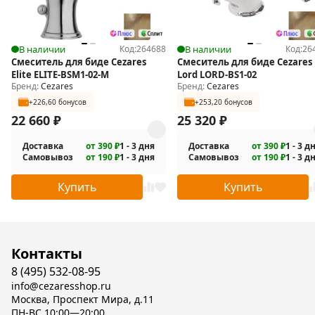
В наличии
Код:
264688
В наличии
Код:
26
Смеситель для биде Cezares
Смеситель для биде Cezares
Elite ELITE-BSM1-02-M
Lord LORD-BS1-02
Бренд:
Cezares
Бренд:
Cezares
+226,60 бонусов
+253,20 бонусов
22 660
₽
25 320
₽
Доставка
от 390 ₽
1 - 3 дня
Доставка
от 390 ₽
1 - 3 д
Самовывоз
от 190 ₽
1 - 3 дня
Самовывоз
от 190 ₽
1 - 3 д
Купить
Купить
Контакты
8 (495) 532-08-95
info@cezaresshop.ru
Москва, Проспект Мира, д.11
ПН-ВС 10:00—20:00