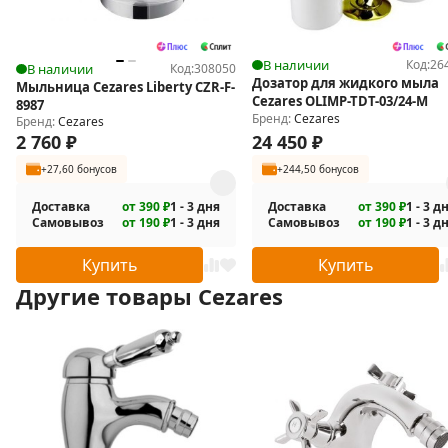
В наличии
Код:
26
В наличии
Код:
308050
Дозатор для жидкого мыла
Мыльница Cezares Liberty CZR-F-
Cezares OLIMP-TDT-03/24-M
8987
Бренд:
Cezares
Бренд:
Cezares
2 760
₽
24 450
₽
+27,60 бонусов
+244,50 бонусов
Доставка
от 390 ₽
1 - 3 дня
Доставка
от 390 ₽
1 - 3 д
Самовывоз
от 190 ₽
1 - 3 дня
Самовывоз
от 190 ₽
1 - 3 д
Купить
Купить
Другие товары Cezares