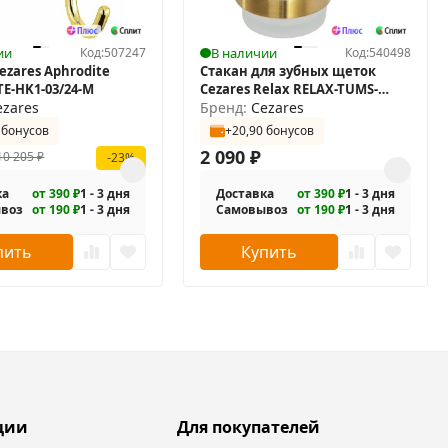
ии
Код:
507247
В наличии
Код:
540498
ezares Aphrodite
Стакан для зубных щеток
E-HK1-03/24-M
Cezares Relax RELAX-TUMS-
ezares
BORO
Бренд:
Cezares
 бонусов
+20,90 бонусов
2 090
₽
10 205
₽
-23%
ка
от 390 ₽
1 - 3 дня
Доставка
от 390 ₽
1 - 3 дня
воз
от 190 ₽
1 - 3 дня
Самовывоз
от 190 ₽
1 - 3 дня
пить
Купить
ции
Для покупателей