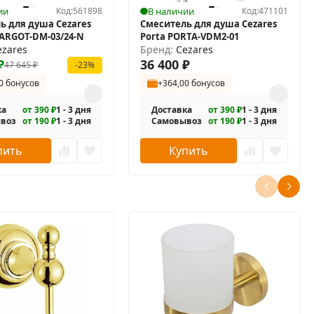
ии
Код:
561898
В наличии
Код:
471101
ь для душа Cezares
Смеситель для душа Cezares
ARGOT-DM-03/24-N
Porta PORTA-VDM2-01
ezares
Бренд:
Cezares
₽
36 400
₽
47 645
₽
-23%
0 бонусов
+364,00 бонусов
ка
от 390 ₽
1 - 3 дня
Доставка
от 390 ₽
1 - 3 дня
воз
от 190 ₽
1 - 3 дня
Самовывоз
от 190 ₽
1 - 3 дня
пить
Купить