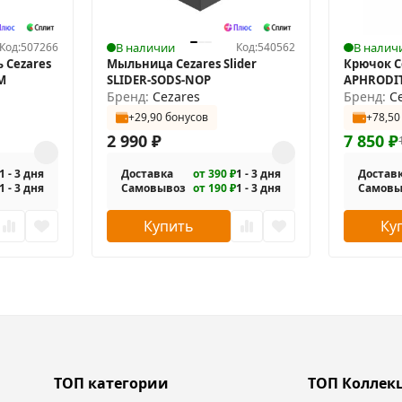
Код:
507266
В наличии
Код:
540562
В налич
 Cezares
Мыльница Cezares Slider
Крючок C
M
SLIDER-SODS-NOP
APHRODIT
Бренд:
Cezares
Бренд:
C
+29,90 бонусов
+78,50
2 990
₽
7 850
₽
1 - 3 дня
Доставка
от 390 ₽
1 - 3 дня
Достав
1 - 3 дня
Самовывоз
от 190 ₽
1 - 3 дня
Самовы
Купить
Ку
ТОП категории
ТОП Коллек