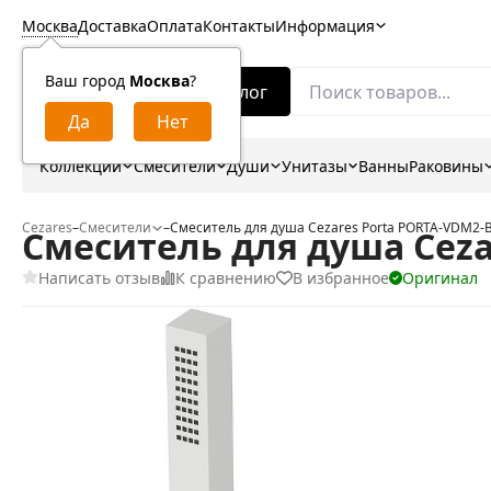
Москва
Доставка
Оплата
Контакты
Информация
Ваш город
Москва
?
Каталог
Коллекции
Смесители
Души
Унитазы
Ванны
Раковины
Cezares
–
Смесители
–
Смеситель для душа Cezares Porta PORTA-VDM2-
Смеситель для душа Ceza
Написать отзыв
К сравнению
В избранное
Оригинал