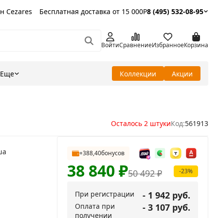
н Cezares
Бесплатная доставка от 15 000Р
8 (495) 532-08-95
Войти
Сравнение
Избранное
Корзина
Еще
Коллекции
Акции
Осталось 2 штуки
Код:
561913
ша
+388,40
бонусов
38 840
₽
-23%
50 492
₽
При регистрации
- 1 942 руб.
Оплата при
- 3 107 руб.
получении