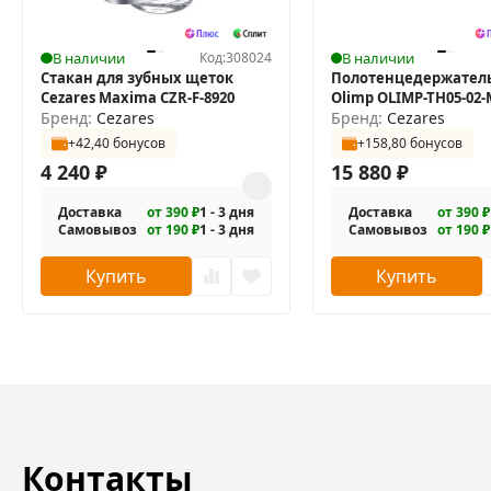
В наличии
Код:
308024
В наличии
Стакан для зубных щеток
Полотенцедержатель
Cezares Maxima CZR-F-8920
Olimp OLIMP-TH05-02-
Бренд:
Cezares
Бренд:
Cezares
+42,40 бонусов
+158,80 бонусов
4 240
₽
15 880
₽
Доставка
от 390 ₽
1 - 3 дня
Доставка
от 390 ₽
Самовывоз
от 190 ₽
1 - 3 дня
Самовывоз
от 190 ₽
Купить
Купить
Контакты