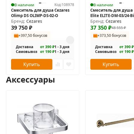
В наличии
Код:
108978
В наличии
Смеситель для душа Cezares
Смеситель для душа 
Olimp DS OLIMP-DS-02-O
Elite ELITE-DM-03/24-Bi
Бренд:
Cezares
Бренд:
Cezares
39 750
₽
37 350
₽
48 555
₽
+397,50 бонусов
+373,50 бонусов
Доставка
от 390 ₽
1 - 3 дня
Доставка
от 390 ₽
Самовывоз
от 190 ₽
1 - 3 дня
Самовывоз
от 190 ₽
Купить
Купить
Аксессуары