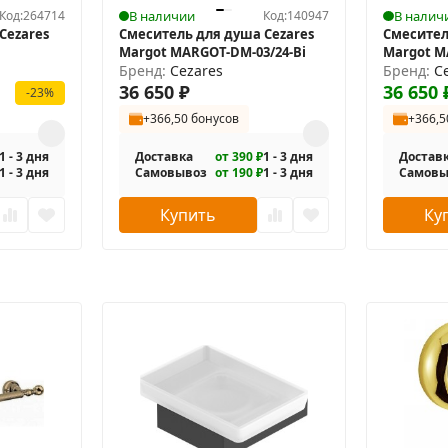
Код:
264714
В наличии
Код:
140947
В налич
Cezares
Смеситель для душа Cezares
Смесител
Margot MARGOT-DM-03/24-Bi
Margot M
Бренд:
Cezares
Бренд:
C
36 650
₽
36 650
-23%
+366,50 бонусов
+366,5
1 - 3 дня
Доставка
от 390 ₽
1 - 3 дня
Достав
1 - 3 дня
Самовывоз
от 190 ₽
1 - 3 дня
Самовы
Купить
Ку