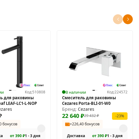
ии
Код:
510808
В наличии
Код:
224572
ь для раковины
Смеситель для раковины
eaf LEAF-LC1-L-NOP
Cezares Porta-BLI-01-W0
ezares
Бренд:
Cezares
₽
22 640
₽
29 432
₽
-23%
0 бонусов
+226,40 бонусов
ка
от 390 ₽
1 - 3 дня
Доставка
от 390 ₽
1 - 3 дня