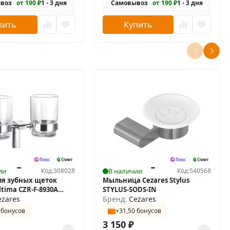
воз
от 190 ₽
1 - 3 дня
Самовывоз
от 190 ₽
1 - 3 дня
пить
Купить
ии
Код:
308028
В наличии
Код:
540568
ля зубных щеток
Мыльница Cezares Stylus
ltima CZR-F-8930A
STYLUS-SODS-IN
ezares
Бренд:
Cezares
 бонусов
+31,50 бонусов
3 150
₽