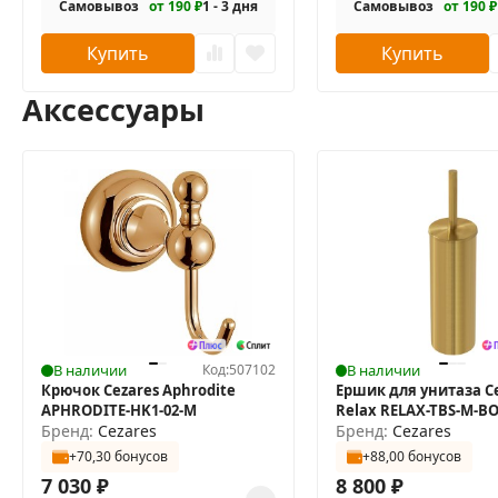
Самовывоз
от 190 ₽
1 - 3 дня
Самовывоз
от 190 ₽
Купить
Купить
Аксессуары
В наличии
Код:
507102
В наличии
Крючок Cezares Aphrodite
Ершик для унитаза C
APHRODITE-HK1-02-M
Relax RELAX-TBS-M-B
Бренд:
Cezares
Бренд:
Cezares
+70,30 бонусов
+88,00 бонусов
7 030
₽
8 800
₽