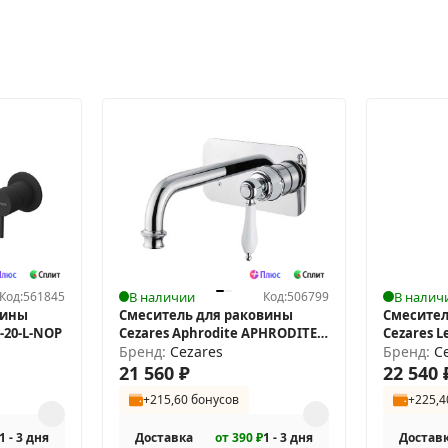
Код:
561845
В наличии
Код:
506799
В налич
вины
Смеситель для раковины
Смесител
2-20-L-NOP
Cezares Aphrodite APHRODITE-
Cezares L
BLSM2-01-Bi
Бренд:
Cezares
Бренд:
C
21 560
₽
22 540
+215,60 бонусов
+225,4
1 - 3 дня
Доставка
от 390 ₽
1 - 3 дня
Достав