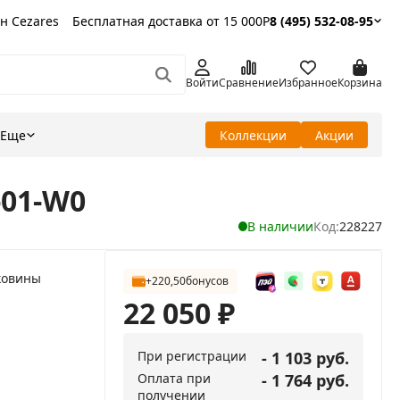
н Cezares
Бесплатная доставка от 15 000Р
8 (495) 532-08-95
Войти
Сравнение
Избранное
Корзина
Еще
Коллекции
Акции
-01-W0
В наличии
Код:
228227
ковины
+220,50
бонусов
22 050
₽
При регистрации
- 1 103 руб.
Оплата при
- 1 764 руб.
получении