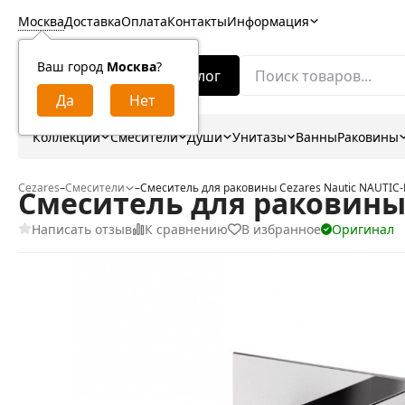
Москва
Доставка
Оплата
Контакты
Информация
Ваш город
Москва
?
Каталог
Коллекции
Смесители
Души
Унитазы
Ванны
Раковины
Cezares
–
Смесители
–
Смеситель для раковины Cezares Nautic NAUTIC-
Смеситель для раковины 
Написать отзыв
К сравнению
В избранное
Оригинал