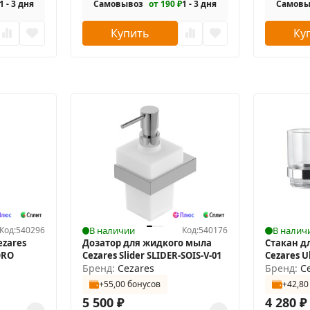
1 - 3 дня
Самовывоз
от 190 ₽
1 - 3 дня
Самовы
Купить
Ку
Код:
540296
В наличии
Код:
540176
В налич
ezares
Дозатор для жидкого мыла
Стакан д
ORO
Cezares Slider SLIDER-SOIS-V-01
Cezares U
Бренд:
Cezares
двойной
Бренд:
C
+55,00 бонусов
+42,80
5 500
₽
4 280
₽