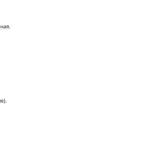
ная.
е).