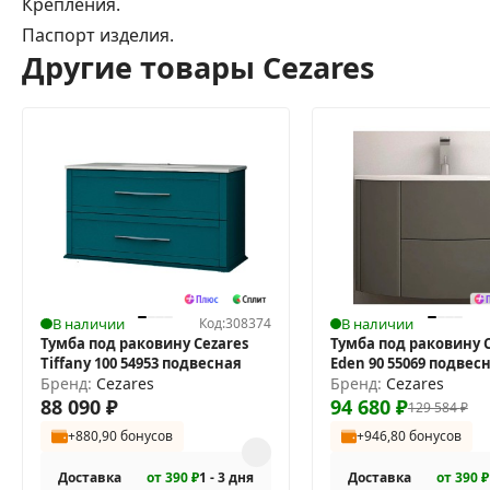
Крепления.
Паспорт изделия.
Другие товары Cezares
В наличии
Код:
308374
В наличии
Тумба под раковину Cezares
Тумба под раковину C
Tiffany 100 54953 подвесная
Eden 90 55069 подвес
Бренд:
Cezares
Бренд:
Cezares
88 090
₽
94 680
₽
129 584
₽
+880,90 бонусов
+946,80 бонусов
Доставка
от 390 ₽
1 - 3 дня
Доставка
от 390 ₽