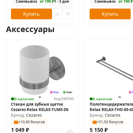
Самовывоз
от 190 ₽
1 - 3 дня
Самовывоз
от 190 ₽
Купить
Купить
Аксессуары
В наличии
Код:
540500
В наличии
Стакан для зубных щеток
Полотенцедержатель
Cezares Relax RELAX-TUMS-IN
Relax RELAX-THD-65-
Бренд:
Cezares
двойной
Бренд:
Cezares
+10,49 бонусов
+51,50 бонусов
1 049
₽
5 150
₽