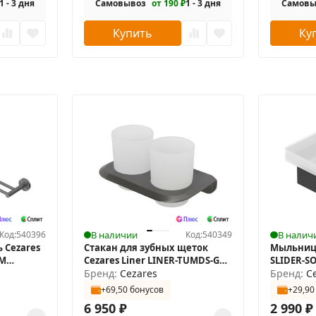
1 - 3 дня
Самовывоз
от 190 ₽
1 - 3 дня
Самовы
Купить
Ку
Код:
540396
В наличии
Код:
540349
В налич
 Cezares
Стакан для зубных щеток
Мыльница
GM
Cezares Liner LINER-TUMDS-GM
SLIDER-S
двойной
Бренд:
Cezares
Бренд:
C
+69,50 бонусов
+29,90
6 950
₽
2 990
₽