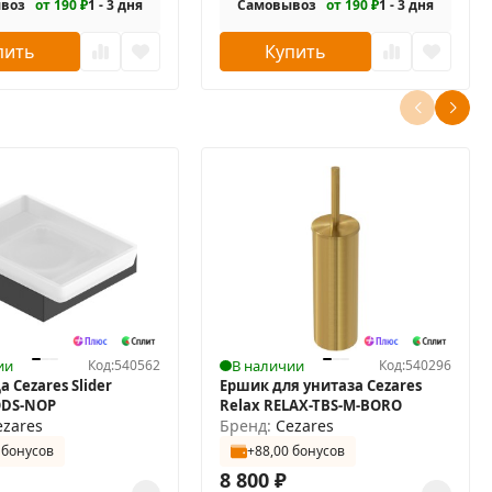
воз
от 190 ₽
1 - 3 дня
Самовывоз
от 190 ₽
1 - 3 дня
пить
Купить
ии
Код:
540562
В наличии
Код:
540296
 Cezares Slider
Ершик для унитаза Cezares
ODS-NOP
Relax RELAX-TBS-M-BORO
ezares
Бренд:
Cezares
 бонусов
+88,00 бонусов
8 800
₽