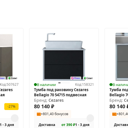
Код:
507627
В наличии
Код:
158321
В налич
ezares
Тумба под раковину Cezares
Тумба по
ная
Bellagio 70 54715 подвесная
Bellagio 
Бренд:
Cezares
Бренд:
C
80 140
₽
80 140
-27%
+801,40 бонусов
+801,4
1 - 3 дня
Доставка
от 390 ₽
1 - 3 дня
Достав