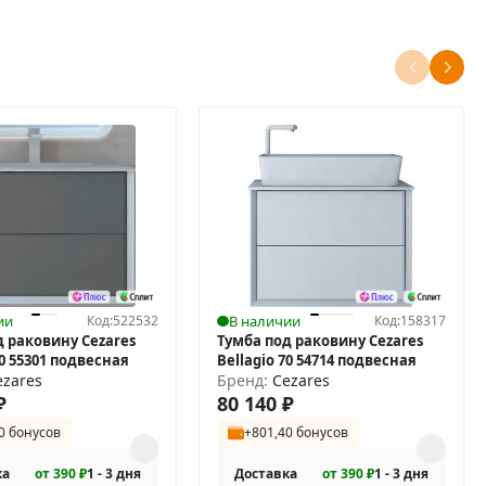
ии
Код:
522532
В наличии
Код:
158317
д раковину Cezares
Тумба под раковину Cezares
70 55301 подвесная
Bellagio 70 54714 подвесная
ezares
Бренд:
Cezares
₽
80 140
₽
0 бонусов
+801,40 бонусов
ка
от 390 ₽
1 - 3 дня
Доставка
от 390 ₽
1 - 3 дня