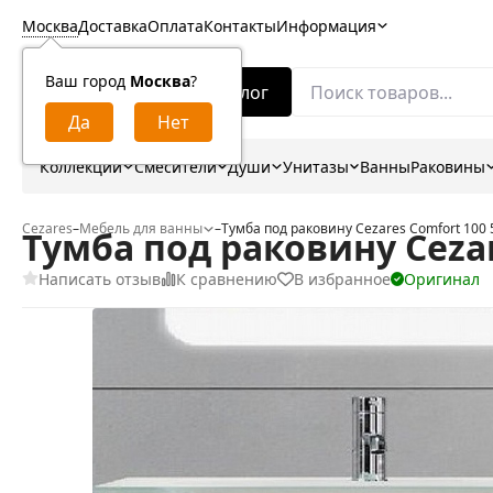
Москва
Доставка
Оплата
Контакты
Информация
Ваш город
Москва
?
Каталог
Коллекции
Смесители
Души
Унитазы
Ванны
Раковины
Cezares
–
Мебель для ванны
–
Тумба под раковину Cezares Comfort 100
Тумба под раковину Cezar
Написать отзыв
К сравнению
В избранное
Оригинал