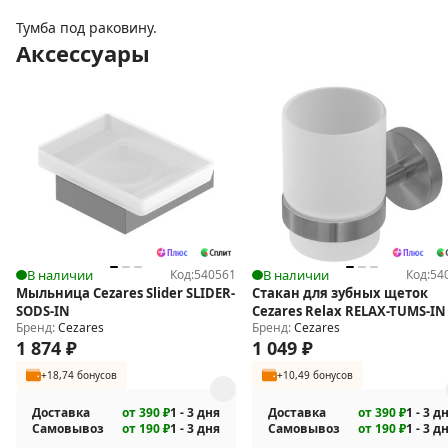
Тумба под раковину.
Аксессуары
В наличии
Код:
540561
В наличии
Код:
54
Мыльница Cezares Slider SLIDER-
Стакан для зубных щеток
SODS-IN
Cezares Relax RELAX-TUMS-IN
Бренд:
Cezares
Бренд:
Cezares
1 874
₽
1 049
₽
+18,74 бонусов
+10,49 бонусов
Доставка
от 390 ₽
1 - 3 дня
Доставка
от 390 ₽
1 - 3 д
Самовывоз
от 190 ₽
1 - 3 дня
Самовывоз
от 190 ₽
1 - 3 д