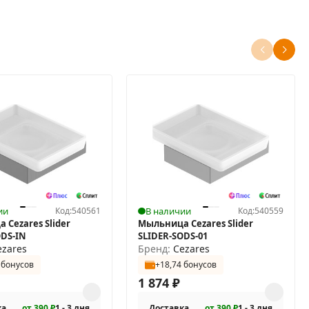
ии
Код:
540561
В наличии
Код:
540559
 Cezares Slider
Мыльница Cezares Slider
ODS-IN
SLIDER-SODS-01
ezares
Бренд:
Cezares
 бонусов
+18,74 бонусов
1 874
₽
ка
от 390 ₽
1 - 3 дня
Доставка
от 390 ₽
1 - 3 дня