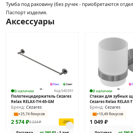
Тумба под раковину (без ручек - приобретаются отде
Паспорт изделия.
Аксессуары
В наличии
Код:
540391
В наличии
Полотенцедержатель Cezares
Стакан для зубных щ
Relax RELAX-TH-65-GM
Cezares Relax RELAX-
Бренд:
Cezares
Бренд:
Cezares
+25,74 бонусов
+10,49 бонусов
2 574
₽
1 049
₽
3 224
₽
-20%
Доставка
от 390 ₽
1 - 3 дня
Доставка
от 390 ₽