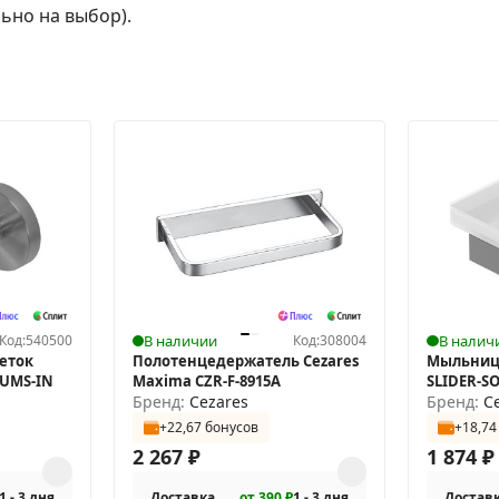
льно на выбор).
Код:
540500
В наличии
Код:
308004
В налич
еток
Полотенцедержатель Cezares
Мыльница
TUMS-IN
Maxima CZR-F-8915A
SLIDER-S
Бренд:
Cezares
Бренд:
C
+22,67 бонусов
+18,74
2 267
₽
1 874
₽
1 - 3 дня
Доставка
от 390 ₽
1 - 3 дня
Достав