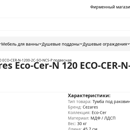
Фирменный магази
Мебель для ванны
Душевые поддоны
Душевые ограждения
20 ECO-CER-N-1200-2C-SO-NCS-P подвесная
es Eco-Cer-N 120 ECO-CER-N
Характеристики:
Тип товара:
Тумба под ракови
Бренд:
Cezares
Коллекция:
Eco-Cer
Материал:
МДФ / ЛДСП
Вес:
30 кг
Длина:
45.7 см