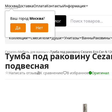
Москва
Доставка
Оплата
Контакты
Информация
Ваш город
Москва
?
Каталог
Коллекции
Смесители
Души
Унитазы
Ванны
Раковины
Cezares
–
Мебель для ванны
–
Тумба под раковину Cezares Eco-Cer-N 1
Тумба под раковину Cezar
подвесная
Написать отзыв
К сравнению
В избранное
Оригинал