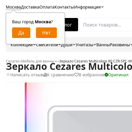
Москва
Доставка
Оплата
Контакты
Информация
Ваш город
Москва
?
Каталог
Коллекции
Смесители
Души
Унитазы
Ванны
Раковины
Cezares
–
Мебель для ванны
–
Зеркало Cezares Multicolore 80 CZR-SPC-
Зеркало Cezares Multicol
Написать отзыв
К сравнению
В избранное
Оригинал