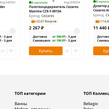
В налич
Код:
540561
В наличии
Код:
308004
я обеспечивает более эффектную контурную подсветку.
Дозатор 
der
Полотенцедержатель Cezares
Cezares A
Maxima CZR-F-8915A
Бренд:
C
Бренд:
Cezares
ериметру, два сенсорных выключателя с диммером (рег
+22,67 бонусов
+114,4
млн. цветов).
2 267
₽
11 440
 (синяя подсветка) коротким нажатием (менее 1сек.). Н
1 - 3 дня
Доставка
от 390 ₽
1 - 3 дня
Достав
вет подсветки.
1 - 3 дня
Самовывоз
от 190 ₽
1 - 3 дня
Самовы
 можно отключить подсветку кнопки.
Купить
Ку
и цвет подсветки.
ТОП категории
ТОП Коллек
Ванны
Bellagio