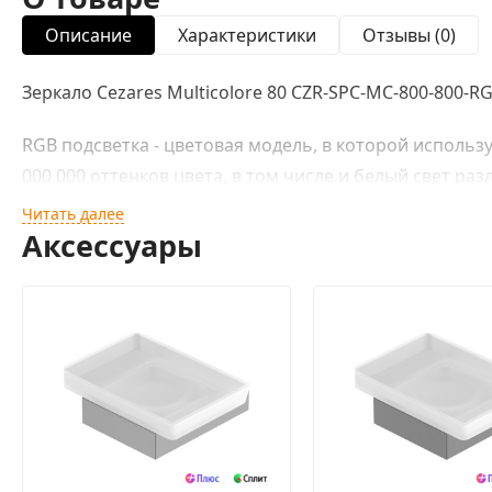
Описание
Характеристики
Отзывы (0)
Зеркало Cezares Multicolore 80 CZR-SPC-MC-800-800-
RGB подсветка - цветовая модель, в которой использ
000 000 оттенков цвета, в том числе и белый свет ра
Читать далее
Преимущества RGB-подсветки:
Аксессуары
Создает яркую и динамичную среду.
Можно создавать выдающиеся визуальные эффекты с
Энергоэффективность и экономичность.
Идеальное решение для создания уникальной атмосф
Характеристики:
Материал корпуса: пластик.
Материал фасада: зеркальное полотно.