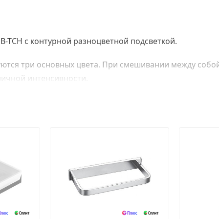
RGB-TCH с контурной разноцветной подсветкой.
уются три основных цвета. При смешивании между собой
зличной интенсивности.
 широким диапазоном цветов, которые Вы можете изме
еры в Вашей ванной комнате.