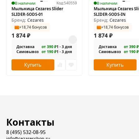
В наличии
Код:
540559
В наличии
Пескоструйная обработка окантовки зеркала, котора
Мыльница Cezares Slider
Мыльница Cezares Sli
SLIDER-SODS-01
SLIDER-SODS-IN
Размеры (ШхВхГ): 800х800х30 мм.
Бренд:
Cezares
Бренд:
Cezares
Оснащение: встроенная светодиодная подсветка по п
+18,74 бонусов
+18,74 бонусов
Подсветка: 4200 К (холодный белый) в режиме RGB (16 
1 874
₽
1 874
₽
Сенсоры включаются (белая подсветка) и выключается
Доставка
от 390 ₽
1 - 3 дня
Доставка
от 390 ₽
подсветки, при нажатии на второй сенсор меняется ц
Самовывоз
от 190 ₽
1 - 3 дня
Самовывоз
от 190 ₽
Продолжительным (более 1 сек.) нажатием на сенсор
Купить
Купить
Зеркало имеет функцию памяти, запоминает яркость 
Напряжение: 220-240V.
Мощность подсветки: 14.4 Вт на метр погонный.
Степень защиты электрооборудования IP 44.
Форма: квадратная.
Монтаж: подвесной.
Контакты
В комплекте поставки:
8 (495) 532-08-95
Зеркало.
info@cezaresshop.ru