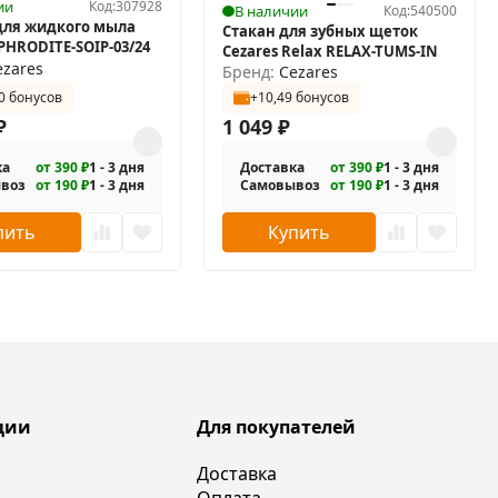
ии
Код:
307928
В наличии
Код:
540500
для жидкого мыла
Стакан для зубных щеток
PHRODITE-SOIP-03/24
Cezares Relax RELAX-TUMS-IN
ezares
Бренд:
Cezares
улировкой).
0 бонусов
+10,49 бонусов
₽
1 049
₽
ажатием первого сенсора регулируется яркость
ка
от 390 ₽
1 - 3 дня
Доставка
от 390 ₽
1 - 3 дня
воз
от 190 ₽
1 - 3 дня
Самовывоз
от 190 ₽
1 - 3 дня
пить
Купить
ции
Для покупателей
Доставка